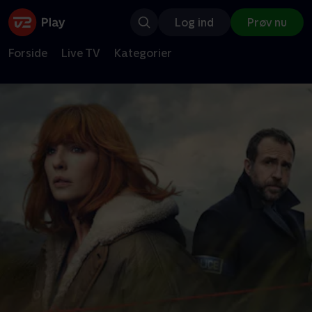
Log ind
Prøv nu
Forside
Live TV
Kategorier