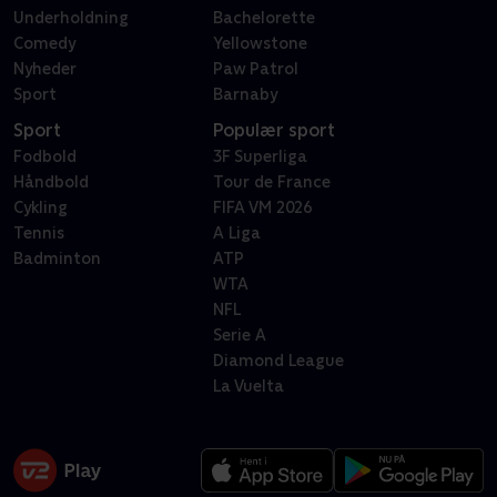
Underholdning
Bachelorette
Comedy
Yellowstone
Nyheder
Paw Patrol
Sport
Barnaby
Sport
Populær sport
Fodbold
3F Superliga
Håndbold
Tour de France
Cykling
FIFA VM 2026
Tennis
A Liga
Badminton
ATP
WTA
NFL
Serie A
Diamond League
La Vuelta