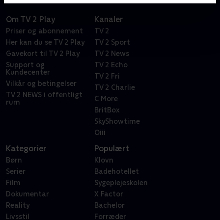
Om TV 2 Play
Kanaler
Priser og abonnement
TV 2
Her kan du se TV 2 Play
TV 2 Sport
Gavekort til TV 2 Play
TV 2 News
Support og
TV 2 Echo
Kundecenter
TV 2 Fri
Vilkår og betingelser
TV 2 Charlie
TV 2 NEWS i offentligt
C More
rum
BritBox
SkyShowtime
Oiii
Kategorier
Populært
Børn
Klovn
Serier
Badehotellet
Film
Sygeplejeskolen
Dokumentar
X Factor
Reality
Bachelor
Livsstil
Forræder