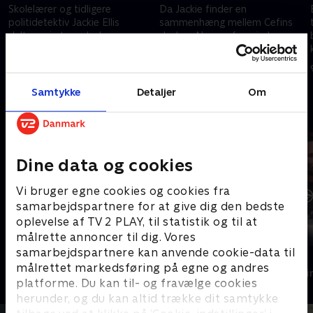
Skolelærer og tidligere
Da Jackie finder en
politidetektiv Jackie Ellis
sammenhæng mellem Cefins
deltager i et møde, hvor
død og Nessas forsvinden,
lokalsamfundet advares om en
indleder hun sin egen
ødelæggende vinterstorm mod
hemmelige efterforskning.
2. april 2026 • 51 min
2. april 2026 • 55 min
Morfa Halen.
Samtykke
Detaljer
Om
Andre så også
Dine data og cookies
Vi bruger egne cookies og cookies fra
samarbejdspartnere for at give dig den bedste
oplevelse af TV 2 PLAY, til statistik og til at
målrette annoncer til dig. Vores
samarbejdspartnere kan anvende cookie-data til
Mord ved søen
Doktrinen
målrettet markedsføring på egne og andres
Krimi & Spænding • 1 sæsoner
Krimi & Spændi
platforme. Du kan til- og fravælge cookies
herunder, og du kan altid trække dit samtykke