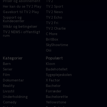
Priser og abonnement
TV 2
Her kan du se TV 2 Play
TV 2 Sport
Gavekort til TV 2 Play
TV 2 News
Support og
TV 2 Echo
Kundecenter
TV 2 Fri
Vilkår og betingelser
TV 2 Charlie
TV 2 NEWS i offentligt
C More
rum
BritBox
SkyShowtime
Oiii
Kategorier
Populært
Børn
Klovn
Serier
Badehotellet
Film
Sygeplejeskolen
Dokumentar
X Factor
Reality
Bachelor
Livsstil
Forræder
Underholdning
Bachelorette
Comedy
Yellowstone