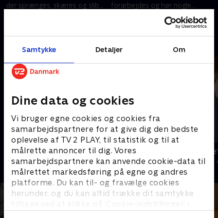
der sprænges, skæres og slibes
forarbejdes og hør nogle
i den hårde undergrund.
personlige historier om glæden
9. april 2024 • 26 min
9. april 2024 • 27 min
ved arbejdet.
Andre så også
Samtykke
Detaljer
Om
Dine data og cookies
Vi bruger egne cookies og cookies fra
samarbejdspartnere for at give dig den bedste
oplevelse af TV 2 PLAY, til statistik og til at
målrette annoncer til dig. Vores
Julelys for millioner
Jul på slott
samarbejdspartnere kan anvende cookie-data til
2022 • Livsstil • 46 min
2020 • Livsstil •
målrettet markedsføring på egne og andres
platforme. Du kan til- og fravælge cookies
herunder, og du kan altid trække dit samtykke
tilbage ved at klikke på ’Cookie-indstillinger’ i
bunden af siden. Læs mere om hvordan TV 2