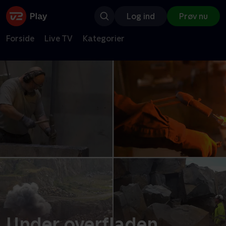
Log ind
Prøv nu
Forside
Live TV
Kategorier
Under overfladen