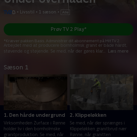
•
Livsstil
•
1 sæson
•
Prøv TV 2 Play*
*Kræver pakken Basis. Administrer dit abonnement på Mit TV 2.
Arbejdet med at producere bornholmsk granit er både hårdt,
støvende og støjende. Se med, når der gøres klar
...
Læs mere
Sæson 1
1. Den hårde undergrund
2. Klippeløkken
Virksomheden Zurface i Rønne
Se med, når der sprænges i
holder liv i den bornholmske
Klippeløkken granitbrud nær
granitproduktion. Se med, når
Rønne, når granitten