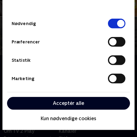
behandler dine oplysninger i
TV 2s privatlivspolitik
.
Samtykkevalg
Nødvendig
Præferencer
Statistik
Om Under overfladen
Arbejdet med at producere bornholmsk granit er
både hårdt, støvende og støjende. Se med, når der
Marketing
gøres klar til sprængning, når granitten forarbejdes
og hør personlige historier om valget og glæden ved
at arbejde med granit på Bornholm.
Acceptér alle
Kun nødvendige cookies
Om TV 2 Play
Kanaler