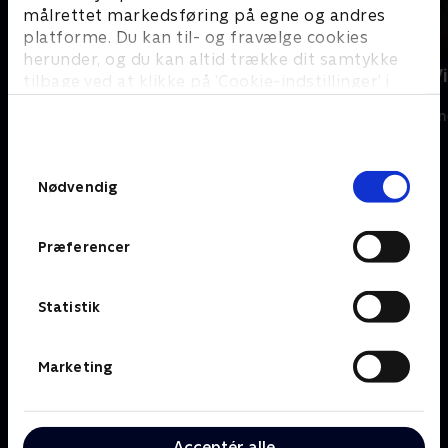
målrettet markedsføring på egne og andres
platforme. Du kan til- og fravælge cookies
herunder, og du kan altid trække dit samtykke
The Shards
Star Wars: V
tilbage ved at klikke på ’Cookie-indstillinger’ i
Ninth Jedi
Serier • 1 sæsoner
bunden af siden. Læs mere om hvordan TV 2
Serier • 1 sæson
behandler dine oplysninger i
TV 2s privatlivspolitik
.
Samtykkevalg
Nødvendig
Om TV 2 Play
Kanaler
Priser og abonnement
TV 2
Her kan du se TV 2 Play
Præferencer
TV 2 Sport
Gavekort til TV 2 Play
TV 2 News
Support og
TV 2 Echo
Statistik
Kundecenter
TV 2 Fri
Vilkår og betingelser
TV 2 Charlie
TV 2 NEWS i offentligt
C More
Marketing
rum
BritBox
SkyShowtime
Oiii
Acceptér alle