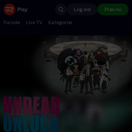
Log ind
Prøv nu
Forside
Live TV
Kategorier