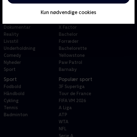
Børn
Klovn
Kun nødvendige cookies
Serier
Badehotellet
Film
Sygeplejeskolen
Dokumentar
X Factor
Reality
Bachelor
Livsstil
Forræder
Underholdning
Bachelorette
Comedy
Yellowstone
Nyheder
Paw Patrol
Sport
Barnaby
Sport
Populær sport
Fodbold
3F Superliga
Håndbold
Tour de France
Cykling
FIFA VM 2026
Tennis
A Liga
Badminton
ATP
WTA
NFL
Serie A