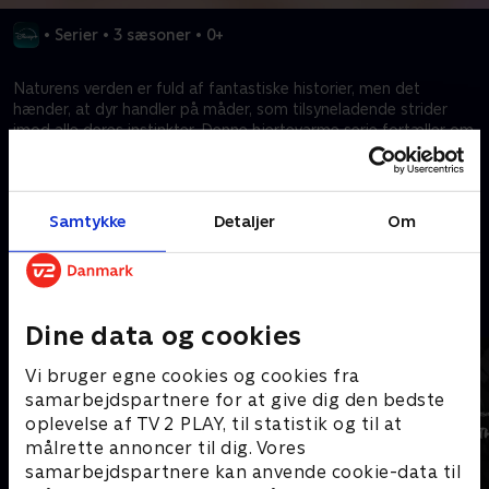
•
Serier
•
3 sæsoner
•
0+
Naturens verden er fuld af fantastiske historier, men det
hænder, at dyr handler på måder, som tilsyneladende strider
imod alle deres instinkter. Denne hjertevarme serie fortæller om
umage par i dyrevenskaber, der viser dyrs rørende evne til at
knytte sig til andre arter.
Samtykke
Detaljer
Om
Kræver tilkøb
Mere indhold fra Disney+
Dine data og cookies
Vi bruger egne cookies og cookies fra
samarbejdspartnere for at give dig den bedste
oplevelse af TV 2 PLAY, til statistik og til at
målrette annoncer til dig. Vores
samarbejdspartnere kan anvende cookie-data til