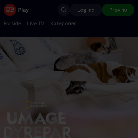
Log ind
Prøv nu
Forside
Live TV
Kategorier