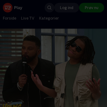
Log ind
Prøv nu
Forside
Live TV
Kategorier