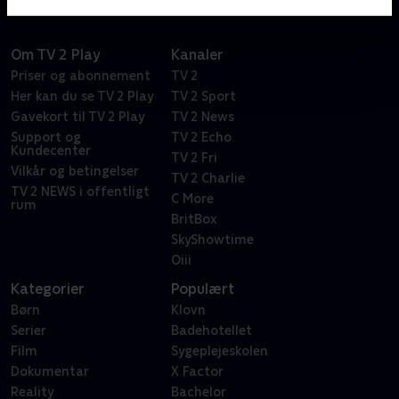
Om TV 2 Play
Kanaler
Priser og abonnement
TV 2
Her kan du se TV 2 Play
TV 2 Sport
Gavekort til TV 2 Play
TV 2 News
Support og
TV 2 Echo
Kundecenter
TV 2 Fri
Vilkår og betingelser
TV 2 Charlie
TV 2 NEWS i offentligt
C More
rum
BritBox
SkyShowtime
Oiii
Kategorier
Populært
Børn
Klovn
Serier
Badehotellet
Film
Sygeplejeskolen
Dokumentar
X Factor
Reality
Bachelor