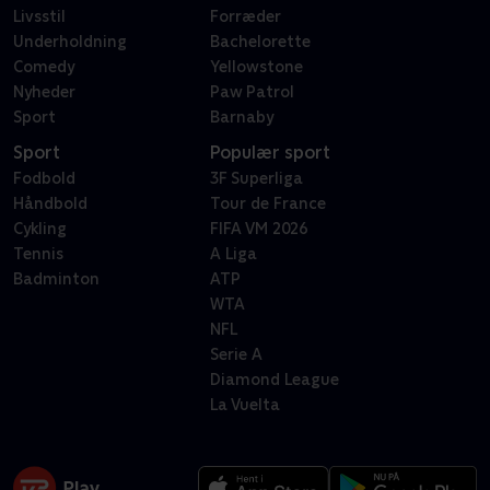
Livsstil
Forræder
Underholdning
Bachelorette
Comedy
Yellowstone
Nyheder
Paw Patrol
Sport
Barnaby
Sport
Populær sport
Fodbold
3F Superliga
Håndbold
Tour de France
Cykling
FIFA VM 2026
Tennis
A Liga
Badminton
ATP
WTA
NFL
Serie A
Diamond League
La Vuelta