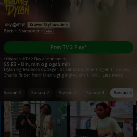
Kræver SkyShowtime
Børn
•
5 sæsoner
•
Prøv TV 2 Play*
*tilkøbes til TV 2 Play abonnement
S5:E3 • Din, min og også min
Dylan og Rebecca opdager, at samarbejde er nøglen til succes.
Charlie finder frem til en vigtig ingrediens til sin
...
Læs mere
Sæson 1
Sæson 2
Sæson 3
Sæson 4
Sæson 5