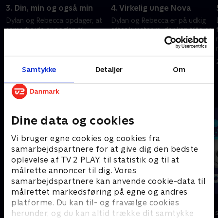
3. Din, min og også min
4. Virkelig unge Nova
Dylan og Rebecca opdager, at
Dylan og Rebecca er på udkig
samarbejde er nøglen til
efter kunstnere, der kan tilføjes
succes. Charlie finder frem til
til pladeselskabet.
en vigtig ingrediens til sin
25. april 2026 • 21 min
rummad.
25. april 2026 • 21 min
Samtykke
Detaljer
Om
Andre så også
Dine data og cookies
Vi bruger egne cookies og cookies fra
samarbejdspartnere for at give dig den bedste
oplevelse af TV 2 PLAY, til statistik og til at
målrette annoncer til dig. Vores
samarbejdspartnere kan anvende cookie-data til
målrettet markedsføring på egne og andres
Vicke Viking
Olly & Lea
platforme. Du kan til- og fravælge cookies
herunder, og du kan altid trække dit samtykke
Børneserier • 1 sæsoner
Børneserier • 1