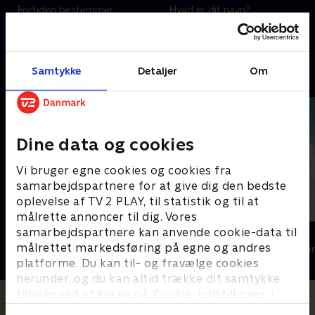
Fortiden bestemmer
Hvad er dit navn?.
fremtiden.
9. november 2024 • 60 min
1. juli 2021 • 57 min
Samtykke
Detaljer
Om
Andre så også
Dine data og cookies
Vi bruger egne cookies og cookies fra
samarbejdspartnere for at give dig den bedste
oplevelse af TV 2 PLAY, til statistik og til at
målrette annoncer til dig. Vores
samarbejdspartnere kan anvende cookie-data til
Top Dog
The Au Pair
målrettet markedsføring på egne og andres
Krimi & Spænding • 1 sæsoner
Krimi & Spændi
platforme. Du kan til- og fravælge cookies
herunder, og du kan altid trække dit samtykke
tilbage ved at klikke på ’Cookie-indstillinger’ i
bunden af siden. Læs mere om hvordan TV 2