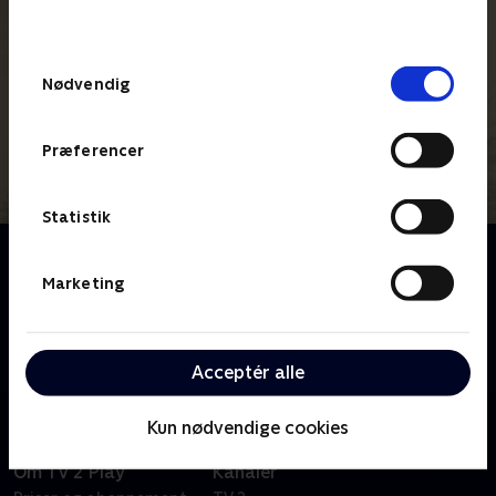
behandler dine oplysninger i
TV 2s privatlivspolitik
.
Samtykkevalg
Nødvendig
Præferencer
Statistik
Om Twin Peaks: The Return
Denne miniserie i 18 dele, udelukkende instrueret af
Marketing
David Lynch, foregår 25 år efter at indbyggerene i en
smuk nordvestlig landsby blev lamslåede, da deres
homecoming-dronning, Laura Palmer blev myrdet.
Acceptér alle
Kun nødvendige cookies
Om TV 2 Play
Kanaler