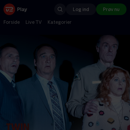
Log ind
Prøv nu
Forside
Live TV
Kategorier