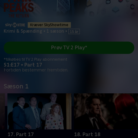
Kræver SkyShowtime
Krimi & Spænding
•
1 sæson
•
Prøv TV 2 Play*
*tilkøbes til TV 2 Play abonnement
S1:E17 • Part 17
Fortiden bestemmer fremtiden.
Sæson 1
17. Part 17
18. Part 18