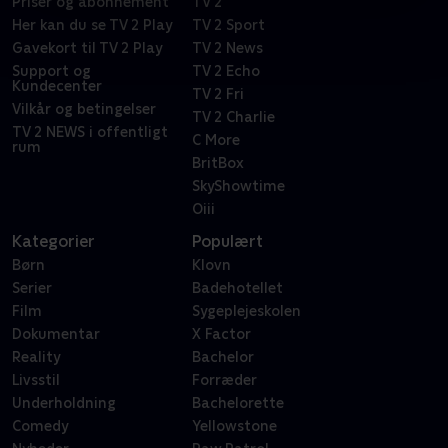
Priser og abonnement
TV 2
Her kan du se TV 2 Play
TV 2 Sport
Gavekort til TV 2 Play
TV 2 News
Support og
TV 2 Echo
Kundecenter
TV 2 Fri
Vilkår og betingelser
TV 2 Charlie
TV 2 NEWS i offentligt
C More
rum
BritBox
SkyShowtime
Oiii
Kategorier
Populært
Børn
Klovn
Serier
Badehotellet
Film
Sygeplejeskolen
Dokumentar
X Factor
Reality
Bachelor
Livsstil
Forræder
Underholdning
Bachelorette
Comedy
Yellowstone