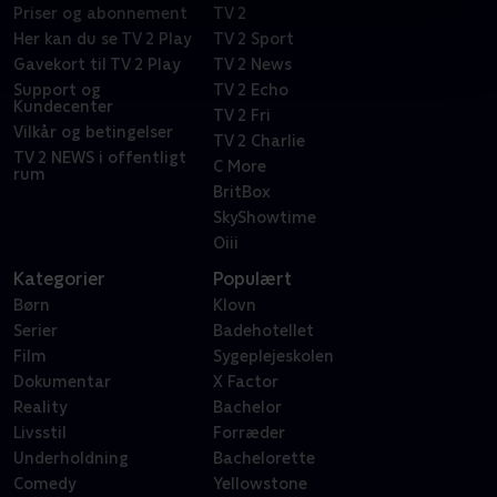
Priser og abonnement
TV 2
Her kan du se TV 2 Play
TV 2 Sport
Gavekort til TV 2 Play
TV 2 News
Support og
TV 2 Echo
Kundecenter
TV 2 Fri
Vilkår og betingelser
TV 2 Charlie
TV 2 NEWS i offentligt
C More
rum
BritBox
SkyShowtime
Oiii
Kategorier
Populært
Børn
Klovn
Serier
Badehotellet
Film
Sygeplejeskolen
Dokumentar
X Factor
Reality
Bachelor
Livsstil
Forræder
Underholdning
Bachelorette
Comedy
Yellowstone