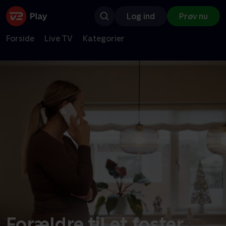
Log ind
Prøv nu
Forside
Live TV
Kategorier
Forældre til et foster