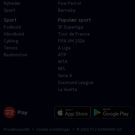
Nyheder
Paw Patrol
Sport
Barnaby
Sport
Populær sport
Fodbold
3F Superliga
Håndbold
Tour de France
Cykling
FIFA VM 2026
Tennis
A Liga
Badminton
ATP
WTA
NFL
Serie A
Diamond League
La Vuelta
Privatlivspolitik
Cookie-indstillinger
©
2026
TV 2 DANMARK A/S