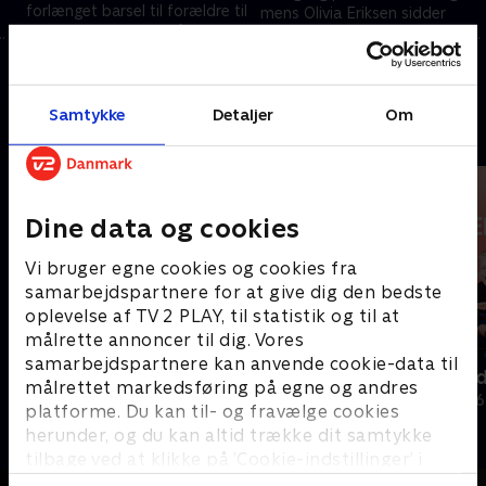
forlænget barsel til forældre til
mens Olivia Eriksen sidder
for tidligt fødte har fået Pia
hjemme i Nykøbing og venter
Olsen Dyhr til at invitere hende
på et vigtigt opkald fra SF’s Pia
16. marts 2025 • 9 min
til en samtale på
Olsen Dyhr
9. marts 2025 • 9 min
Christiansborg
Samtykke
Detaljer
Om
Andre så også
Dine data og cookies
Vi bruger egne cookies og cookies fra
samarbejdspartnere for at give dig den bedste
oplevelse af TV 2 PLAY, til statistik og til at
målrette annoncer til dig. Vores
samarbejdspartnere kan anvende cookie-data til
Mit lille liv
De sjældne 
målrettet markedsføring på egne og andres
Dokumentar • 1 sæsoner
Dokumentar • 6
platforme. Du kan til- og fravælge cookies
herunder, og du kan altid trække dit samtykke
tilbage ved at klikke på ’Cookie-indstillinger’ i
bunden af siden. Læs mere om hvordan TV 2