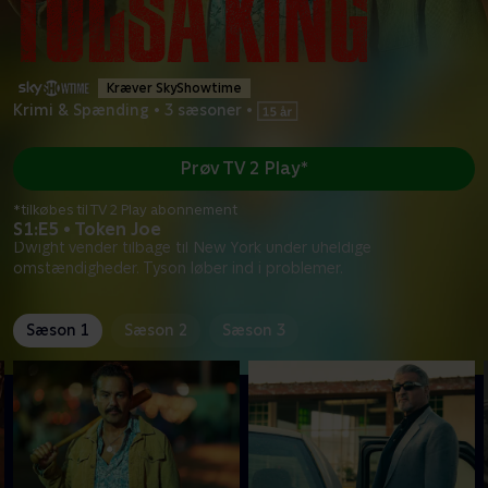
Kræver SkyShowtime
Krimi & Spænding
•
3 sæsoner
•
Prøv TV 2 Play*
*tilkøbes til TV 2 Play abonnement
S1:E5 • Token Joe
Dwight vender tilbage til New York under uheldige
omstændigheder. Tyson løber ind i problemer.
Sæson 1
Sæson 2
Sæson 3