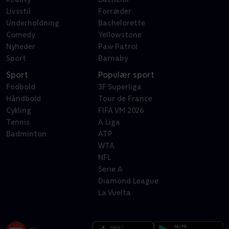
Livsstil
Forræder
Underholdning
Bachelorette
Comedy
Yellowstone
Nyheder
Paw Patrol
Sport
Barnaby
Sport
Populær sport
Fodbold
3F Superliga
Håndbold
Tour de France
Cykling
FIFA VM 2026
Tennis
A Liga
Badminton
ATP
WTA
NFL
Serie A
Diamond League
La Vuelta