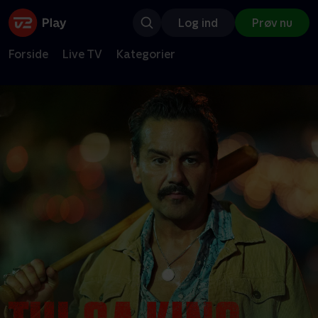
Log ind
Prøv nu
Forside
Live TV
Kategorier