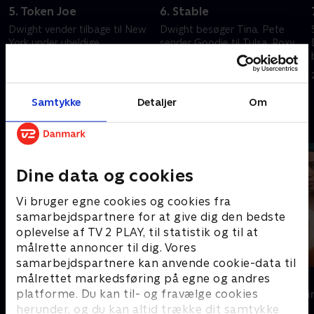
5. Token Joe
6. Stable
Dwight vender tilbage til New
Dwight besøger Tina. Pete
York under uheldige
sender Goodie til Tulsa. Roxy
omstændigheder. Tyson løber
forsøger at holde FBI væk.
ind i problemer.
26. december 2022 • 37 min
19. december 2022 • 34 min
Samtykke
Detaljer
Om
Andre så også
Dine data og cookies
Vi bruger egne cookies og cookies fra
samarbejdspartnere for at give dig den bedste
oplevelse af TV 2 PLAY, til statistik og til at
målrette annoncer til dig. Vores
samarbejdspartnere kan anvende cookie-data til
målrettet markedsføring på egne og andres
Inspector Morse
DNA
platforme. Du kan til- og fravælge cookies
Krimi & Spænding • 8 sæsoner
Krimi & Spændi
herunder, og du kan altid trække dit samtykke