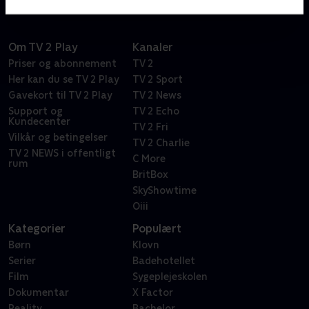
Om TV 2 Play
Kanaler
Priser og abonnement
TV 2
Her kan du se TV 2 Play
TV 2 Sport
Gavekort til TV 2 Play
TV 2 News
Support og
TV 2 Echo
Kundecenter
TV 2 Fri
Vilkår og betingelser
TV 2 Charlie
TV 2 NEWS i offentligt
C More
rum
BritBox
SkyShowtime
Oiii
Kategorier
Populært
Børn
Klovn
Serier
Badehotellet
Film
Sygeplejeskolen
Dokumentar
X Factor
Reality
Bachelor