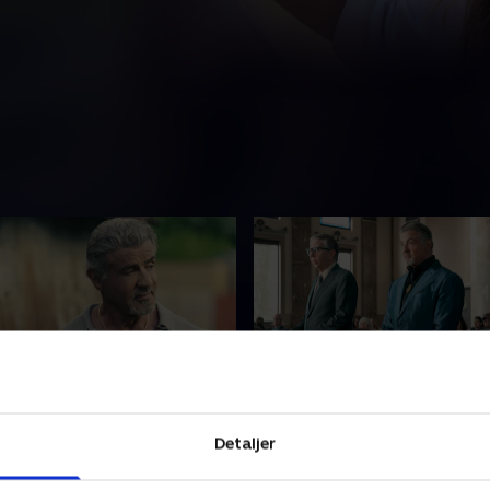
 Trails
1. Back in the Saddle
Detaljer
erne mellem Dwights
Mens Dwight og hans hold
 og Waltrip stiger. Et
forbereder sig på at åbne d