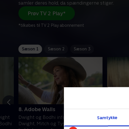
samler deres hold, da spændingerne stiger.
Prøv TV 2 Play*
*tilkøbes til TV 2 Play abonnement
Sæson 1
Sæson 2
Sæson 3
8. Adobe Walls
9. Happy
wight
Dwight og Bodhi informerer Jimmy.
Spænding
Samtykke
Bodhi
Dwight, Mitch og Tyson samler deres
besætning