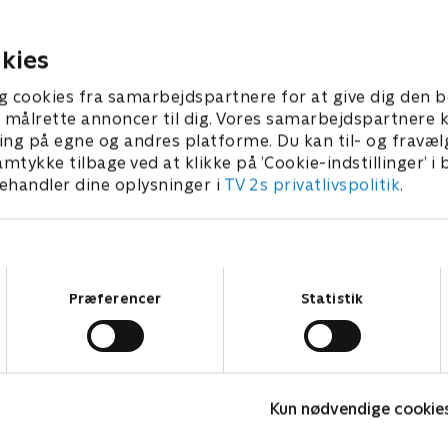
afslører, hvad der førte til
kasino og nye cannabisbutik
5-årige fængselsstraf.
forhindrer juridiske proble
ekspansionsbestræbelser
kies
 2023 • 35 min
18. september 2024 • 40 min
g cookies fra samarbejdspartnere for at give dig den b
l at målrette annoncer til dig. Vores samarbejdspartner
ing på egne og andres platforme. Du kan til- og fravæl
amtykke tilbage ved at klikke på ’Cookie-indstillinger’ i
handler dine oplysninger i
TV 2s privatlivspolitik
.
Samtykkevalg
Præferencer
Statistik
DNA
T
Kun nødvendige cookie
Krimi & Spænding • 2 sæsoner
K