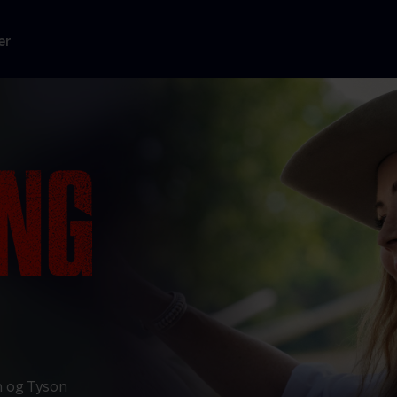
er
h og Tyson