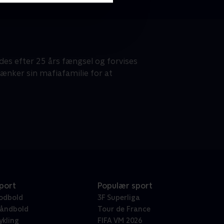
es efter 25 års fængsel og forvises
tænker sin mafiafamilie for at
port
Populær sport
odbold
3F Superliga
åndbold
Tour de France
ykling
FIFA VM 2026