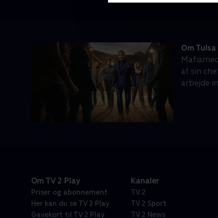
Om Tulsa
Mafiamedl
af sin ch
arbejde i
Om TV 2 Play
Kanaler
Priser og abonnement
TV 2
Her kan du se TV 2 Play
TV 2 Sport
Gavekort til TV 2 Play
TV 2 News