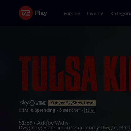
Forside
Live TV
Kategori
Kræver SkyShowtime
Krimi & Spænding
•
3 sæsoner
•
S1:E8 • Adobe Walls
Dwight og Bodhi informerer Jimmy. Dwight, Mitc