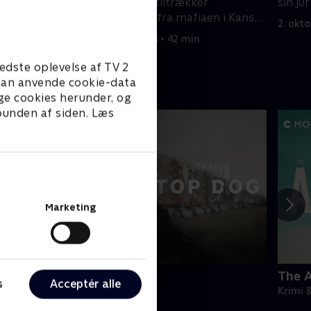
,
nyfundne succes tiltrækker
sin ju
mer deres
opmærksomhed fra mafiaen i Kansas
2. okt
City.
25. september 2024 • 42 min
edste oplevelse af TV 2
e kan anvende cookie-data
ge cookies herunder, og
 bunden af siden. Læs
Marketing
op Dog
The A
s
Acceptér alle
rimi & Spænding • 1 sæsoner
Krimi 