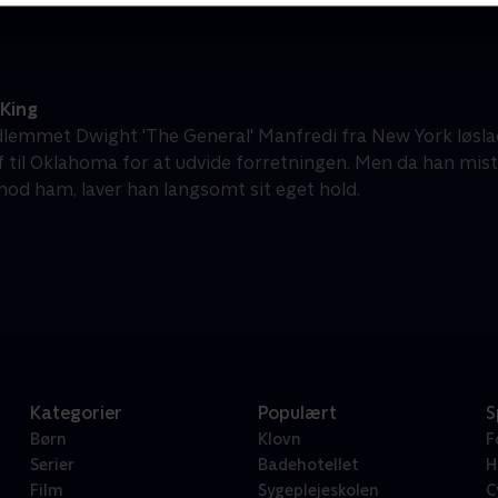
 King
emmet Dwight 'The General' Manfredi fra New York løslad
ef til Oklahoma for at udvide forretningen. Men da han mis
mod ham, laver han langsomt sit eget hold.
Kategorier
Populært
S
Børn
Klovn
F
Serier
Badehotellet
H
Film
Sygeplejeskolen
C