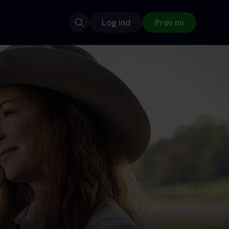
Log ind
Prøv nu