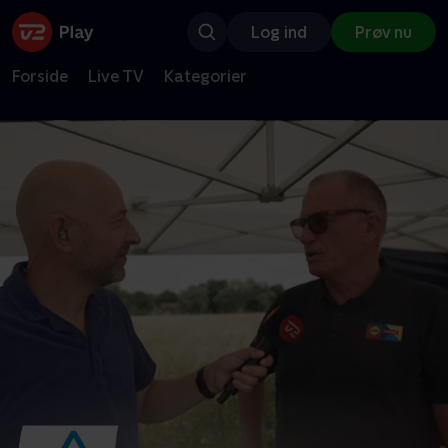
Log ind
Prøv nu
Forside
Live TV
Kategorier