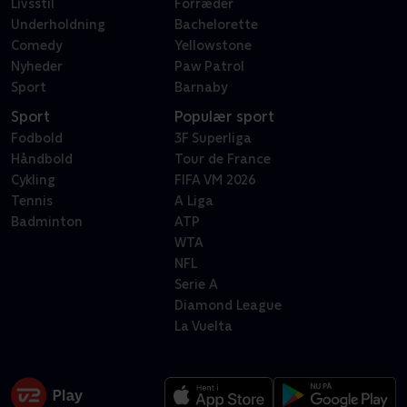
Livsstil
Forræder
Underholdning
Bachelorette
Comedy
Yellowstone
Nyheder
Paw Patrol
Sport
Barnaby
Sport
Populær sport
Fodbold
3F Superliga
Håndbold
Tour de France
Cykling
FIFA VM 2026
Tennis
A Liga
Badminton
ATP
WTA
NFL
Serie A
Diamond League
La Vuelta