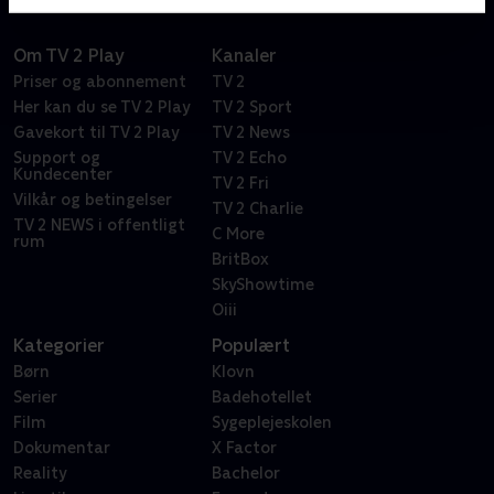
Om TV 2 Play
Kanaler
Priser og abonnement
TV 2
Her kan du se TV 2 Play
TV 2 Sport
Gavekort til TV 2 Play
TV 2 News
Support og
TV 2 Echo
Kundecenter
TV 2 Fri
Vilkår og betingelser
TV 2 Charlie
TV 2 NEWS i offentligt
C More
rum
BritBox
SkyShowtime
Oiii
Kategorier
Populært
Børn
Klovn
Serier
Badehotellet
Film
Sygeplejeskolen
Dokumentar
X Factor
Reality
Bachelor