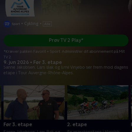
•
Cykling
•
Prøv TV 2 Play*
*Kræver pakken Favorit + Sport. Administrer dit abonnement på Mit
TV 2.
9. jun 2026 • Før 3. etape
Sanne Jakobsen, Lars Bak og Emil Vinjebo ser frem mod dagens
etape i Tour Auvergne-Rhône-Alpes.
Før 3. etape
2. etape
Sanne Jakobsen, Lars Bak og
En maratonetape i klassisk