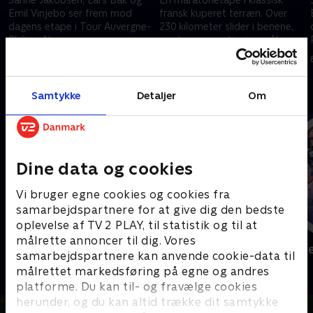
Emil Vinjebo ser frem mod
fransk kuperet terræn. Over
dagens etape i Tour Auvergne-
230 kilometer slider i benene,
Rhône-Alpes.
og de mange stigninger åbner
for udbrydere.
9. juni 2026 • 25 min
8. juni 2026 • 147 min
Andre så også
Samtykke
Detaljer
Om
Dine data og cookies
Vi bruger egne cookies og cookies fra
samarbejdspartnere for at give dig den bedste
oplevelse af TV 2 PLAY, til statistik og til at
målrette annoncer til dig. Vores
Sport Fokus
Højdepunkt
samarbejdspartnere kan anvende cookie-data til
Sport
Sport
målrettet markedsføring på egne og andres
platforme. Du kan til- og fravælge cookies
herunder, og du kan altid trække dit samtykke