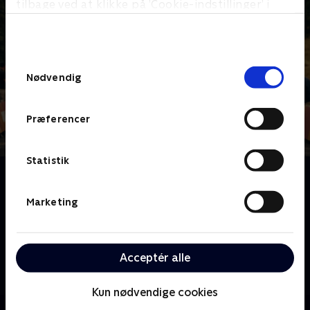
tilbage ved at klikke på ’Cookie-indstillinger’ i
bunden af siden. Læs mere om hvordan TV 2
behandler dine oplysninger i
TV 2s privatlivspolitik
.
Samtykkevalg
Nødvendig
Præferencer
Statistik
Om Tour Auvergne-Rhône-Alpes
Tour de France-feberen stiger i takt med, at
Marketing
sommeren nærmer sig. Inden da køres optaktsløbet
Tour Auvergne-Rhône-Alpes (Critérium du Dauphiné),
et ekstremt bjergtungt løb med stigninger kendt fra
Acceptér alle
Tour de France. João Almeida, Isaac del Toro og
stortalentet Paul Seixas er blandt favoritterne, mens
Mattias Skjelmose og Andreas Kron repræsenterer
Kun nødvendige cookies
Danmark.