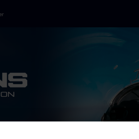
er
des hårdeste
ers