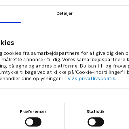
Detaljer
kies
g cookies fra samarbejdspartnere for at give dig den b
l at målrette annoncer til dig. Vores samarbejdspartner
ing på egne og andres platforme. Du kan til- og fravæl
amtykke tilbage ved at klikke på ’Cookie-indstillinger’ i
handler dine oplysninger i
TV 2s privatlivspolitik
.
Samtykkevalg
Præferencer
Statistik
Star Wars: Visions Presents - The Ninth Jedi
L
Serier • 1 sæsoner
2