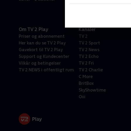
Om TV 2 Play
Kanaler
Priser og abonnement
TV 2
Her kan du se TV 2 Play
TV 2 Sport
Gavekort til TV 2 Play
TV 2 News
Support og Kundecenter
TV 2 Echo
Vilkår og betingelser
TV 2 Fri
TV 2 NEWS i offentligt rum
TV 2 Charlie
C More
BritBox
SkyShowtime
Oiii