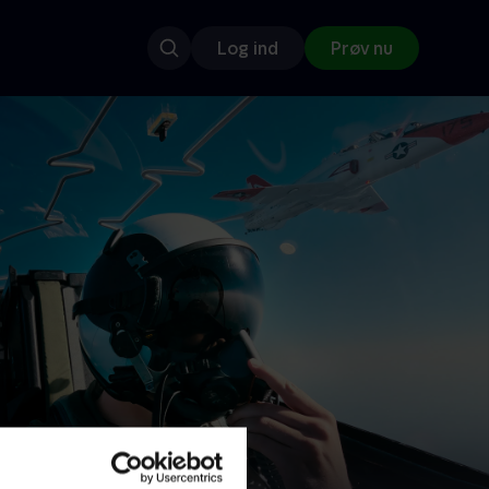
Log ind
Prøv nu