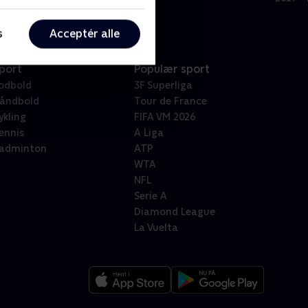
s
Acceptér alle
port
Populær sport
odbold
3F Superliga
åndbold
Tour de France
ykling
FIFA VM 2026
ennis
A Liga
adminton
ATP
WTA
NFL
Serie A
Diamond League
La Vuelta