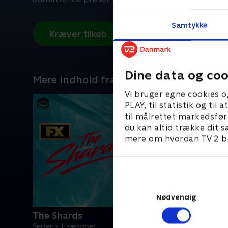
Samtykke
Kræver tilkøb
Dine data og coo
Mere indhold fra Disney+
Vi bruger egne cookies o
PLAY, til statistik og ti
til målrettet markedsfør
du kan altid trække dit s
mere om hvordan TV 2 be
Nødvendig
The Shards
Serier • 1 sæsoner