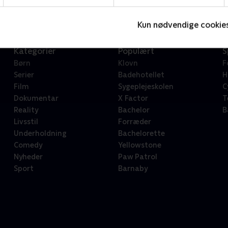
Kun nødvendige cookie
Kategorier
Populært
S
Børn
Klovn
F
Serier
Badehotellet
H
Film
Sygeplejeskolen
C
Dokumentar
X Factor
T
Reality
Bachelor
B
Livsstil
Forræder
Underholdning
Bachelorette
Comedy
Yellowstone
Nyheder
Paw Patrol
Sport
Barnaby