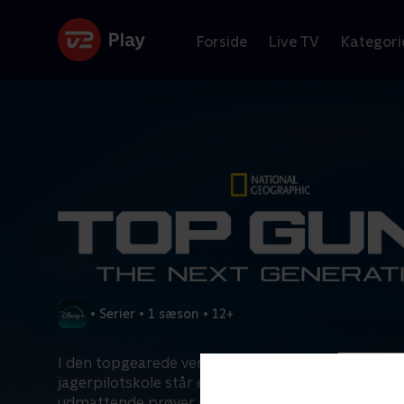
Forside
Live TV
Kategori
•
Serier
•
1 sæson
•
12+
I den topgearede verden på den amerikanske flå
jagerpilotskole står eleverne over for seks måned
udmattende prøver i luften, og ikke alle vil bestå.