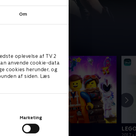
Om
edste oplevelse af TV 2
e kan anvende cookie-data
ge cookies herunder, og
 bunden af siden. Læs
Marketing
EGO filmen 2
LEGO
019 • Film • 1 t. 47 min
2017 • 