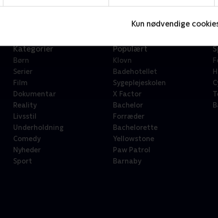
Kun nødvendige cookie
Kategorier
Populært
S
Børn
Klovn
F
Serier
Badehotellet
H
Film
Sygeplejeskolen
C
Dokumentar
X Factor
T
Reality
Bachelor
B
Livsstil
Forræder
Underholdning
Bachelorette
Comedy
Yellowstone
Nyheder
Paw Patrol
Sport
Barnaby