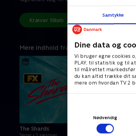
Samtykke
Kræver tilkøb
Dine data og coo
Mere indhold fra Disney+
Vi bruger egne cookies o
PLAY, til statistik og ti
til målrettet markedsfør
du kan altid trække dit s
mere om hvordan TV 2 be
Nødvendig
The Shards
Serier • 1 sæsoner