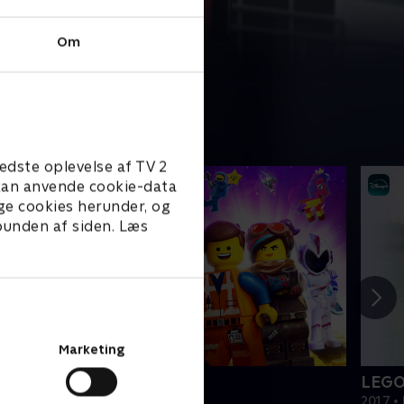
Om
edste oplevelse af TV 2
e kan anvende cookie-data
ge cookies herunder, og
 bunden af siden. Læs
Marketing
EGO filmen 2
LEGO
019 • Film • 1 t. 47 min
2017 • 