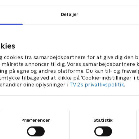
Detaljer
kies
g cookies fra samarbejdspartnere for at give dig den b
l at målrette annoncer til dig. Vores samarbejdspartner
ing på egne og andres platforme. Du kan til- og fravæl
amtykke tilbage ved at klikke på ’Cookie-indstillinger’ i
handler dine oplysninger i
TV 2s privatlivspolitik
.
Samtykkevalg
Præferencer
Statistik
Star Wars: Visions Presents - The Ninth Jedi
L
Serier • 1 sæsoner
2