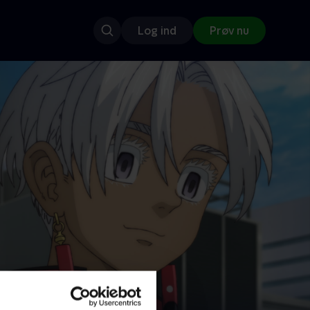
Log ind
Prøv nu