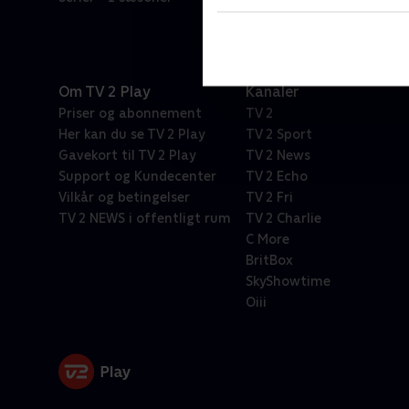
Om TV 2 Play
Kanaler
Priser og abonnement
TV 2
Her kan du se TV 2 Play
TV 2 Sport
Gavekort til TV 2 Play
TV 2 News
Support og Kundecenter
TV 2 Echo
Vilkår og betingelser
TV 2 Fri
TV 2 NEWS i offentligt rum
TV 2 Charlie
C More
BritBox
SkyShowtime
Oiii