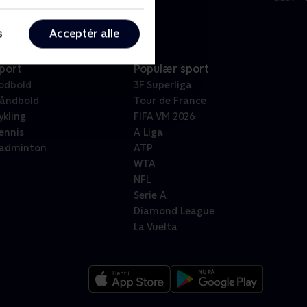
s
Acceptér alle
port
Populær sport
odbold
3F Superliga
åndbold
Tour de France
ykling
FIFA VM 2026
ennis
A Liga
adminton
ATP
WTA
NFL
Serie A
Diamond League
La Vuelta