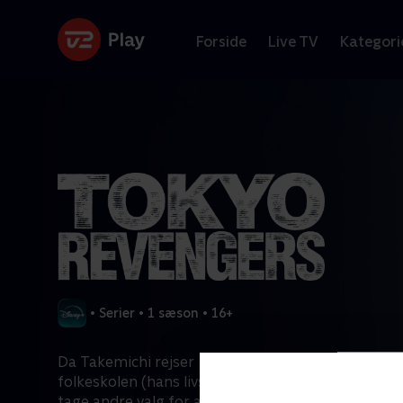
Forside
Live TV
Kategori
•
Serier
•
1 sæson
•
16+
Da Takemichi rejser 12 år tilbage i tiden, til da han 
folkeskolen (hans livs bedste år), skriver han hist
tage andre valg for at redde sin elskede i fremtide