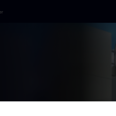
er
gik i
orien om ved at
n.