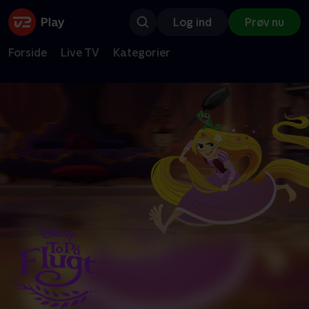
Log ind
Prøv nu
Forside
Live TV
Kategorier