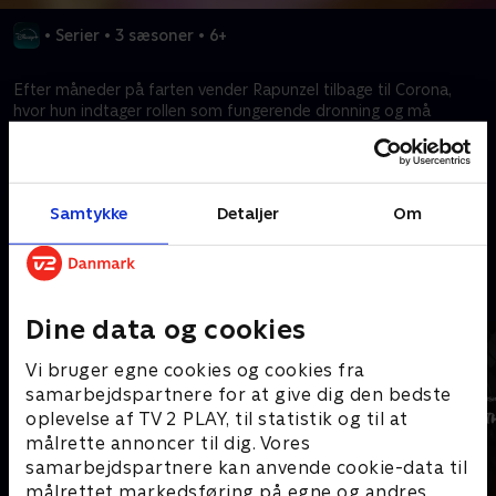
•
Serier
•
3 sæsoner
•
6+
Efter måneder på farten vender Rapunzel tilbage til Corona,
hvor hun indtager rollen som fungerende dronning og må
håndtere den lurende trussel fra hendes forhenværende ven,
Cassandra.
Samtykke
Detaljer
Om
Kræver tilkøb
Mere indhold fra Disney+
Dine data og cookies
Vi bruger egne cookies og cookies fra
samarbejdspartnere for at give dig den bedste
oplevelse af TV 2 PLAY, til statistik og til at
målrette annoncer til dig. Vores
samarbejdspartnere kan anvende cookie-data til
målrettet markedsføring på egne og andres