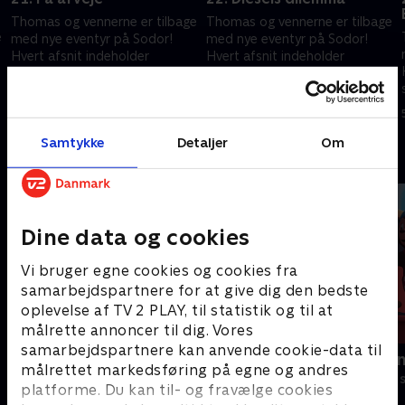
Thomas og vennerne er tilbage
Thomas og vennerne er tilbage
e
med nye eventyr på Sodor!
med nye eventyr på Sodor!
Hvert afsnit indeholder
Hvert afsnit indeholder
spændende rejser i et nyt,
spændende rejser i et nyt,
interaktivt format, der
interaktivt format, der
5. februar 2025 • 10 min
5. februar 2025 • 10 min
engagerer børnene.
engagerer børnene.
Samtykke
Detaljer
Om
Andre så også
Dine data og cookies
Vi bruger egne cookies og cookies fra
samarbejdspartnere for at give dig den bedste
oplevelse af TV 2 PLAY, til statistik og til at
målrette annoncer til dig. Vores
samarbejdspartnere kan anvende cookie-data til
Gurli Gris
Rasmus Klu
målrettet markedsføring på egne og andres
Børneserier • 4 sæsoner
Børneserier • 3
platforme. Du kan til- og fravælge cookies