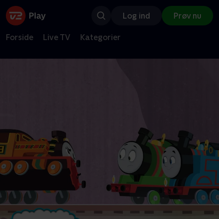
Log ind
Prøv nu
Forside
Live TV
Kategorier