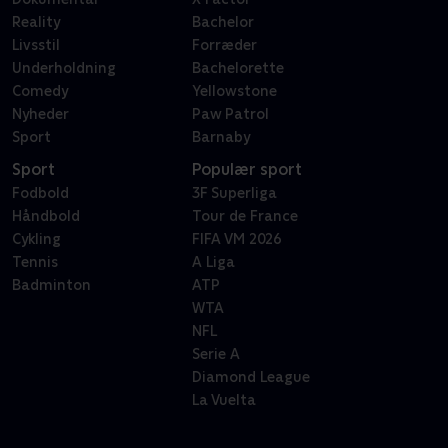
Reality
Bachelor
Livsstil
Forræder
Underholdning
Bachelorette
Comedy
Yellowstone
Nyheder
Paw Patrol
Sport
Barnaby
Sport
Populær sport
Fodbold
3F Superliga
Håndbold
Tour de France
Cykling
FIFA VM 2026
Tennis
A Liga
Badminton
ATP
WTA
NFL
Serie A
Diamond League
La Vuelta