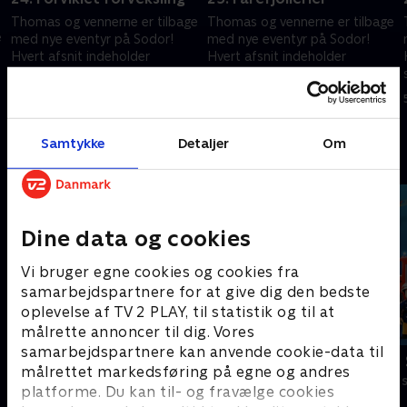
Thomas og vennerne er tilbage
Thomas og vennerne er tilbage
e
med nye eventyr på Sodor!
med nye eventyr på Sodor!
Hvert afsnit indeholder
Hvert afsnit indeholder
spændende rejser i et nyt,
spændende rejser i et nyt,
interaktivt format, der
interaktivt format, der
5. februar 2025 • 10 min
5. februar 2025 • 10 min
engagerer børnene.
engagerer børnene.
Samtykke
Detaljer
Om
Andre så også
Dine data og cookies
Vi bruger egne cookies og cookies fra
samarbejdspartnere for at give dig den bedste
oplevelse af TV 2 PLAY, til statistik og til at
målrette annoncer til dig. Vores
samarbejdspartnere kan anvende cookie-data til
Gurli Gris
Brandmand
målrettet markedsføring på egne og andres
Børneserier • 4 sæsoner
Børneserier • 1
platforme. Du kan til- og fravælge cookies