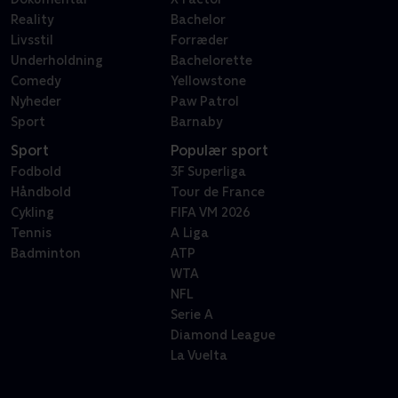
Reality
Bachelor
Livsstil
Forræder
Underholdning
Bachelorette
Comedy
Yellowstone
Nyheder
Paw Patrol
Sport
Barnaby
Sport
Populær sport
Fodbold
3F Superliga
Håndbold
Tour de France
Cykling
FIFA VM 2026
Tennis
A Liga
Badminton
ATP
WTA
NFL
Serie A
Diamond League
La Vuelta