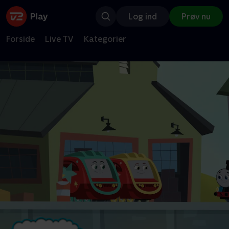
Log ind
Prøv nu
Forside
Live TV
Kategorier