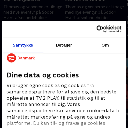
e
Thomas og vennerne er tilbage
Thomas og vennerne er tilbage
med nye eventyr på Sodor!
med nye eventyr på Sodor!
Hvert afsnit indeholder
Hvert afsnit indeholder
spændende rejser i et nyt,
spændende rejser i et nyt,
interaktivt format, der
interaktivt format, der
5. februar 2025 • 10 min
5. februar 2025 • 10 min
engagerer børnene.
engagerer børnene.
Samtykke
Detaljer
Om
Andre så også
Dine data og cookies
Vi bruger egne cookies og cookies fra
samarbejdspartnere for at give dig den bedste
oplevelse af TV 2 PLAY, til statistik og til at
målrette annoncer til dig. Vores
samarbejdspartnere kan anvende cookie-data til
Gurli Gris
Rasmus Klu
målrettet markedsføring på egne og andres
Børneserier • 4 sæsoner
Børneserier • 3
platforme. Du kan til- og fravælge cookies