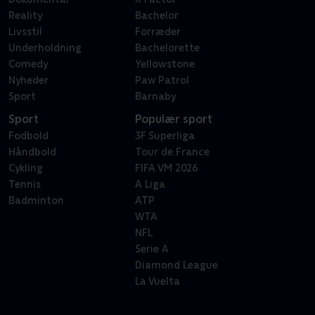
Reality
Bachelor
Livsstil
Forræder
Underholdning
Bachelorette
Comedy
Yellowstone
Nyheder
Paw Patrol
Sport
Barnaby
Sport
Populær sport
Fodbold
3F Superliga
Håndbold
Tour de France
Cykling
FIFA VM 2026
Tennis
A Liga
Badminton
ATP
WTA
NFL
Serie A
Diamond League
La Vuelta