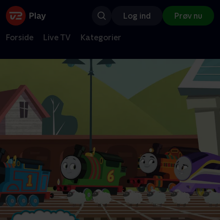
Log ind
Prøv nu
Forside
Live TV
Kategorier