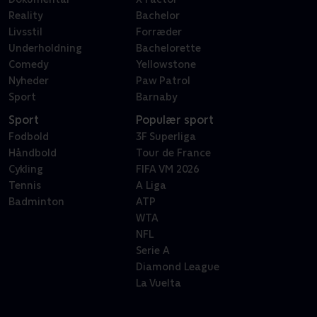
Reality
Bachelor
Livsstil
Forræder
Underholdning
Bachelorette
Comedy
Yellowstone
Nyheder
Paw Patrol
Sport
Barnaby
Sport
Populær sport
Fodbold
3F Superliga
Håndbold
Tour de France
Cykling
FIFA VM 2026
Tennis
A Liga
Badminton
ATP
WTA
NFL
Serie A
Diamond League
La Vuelta