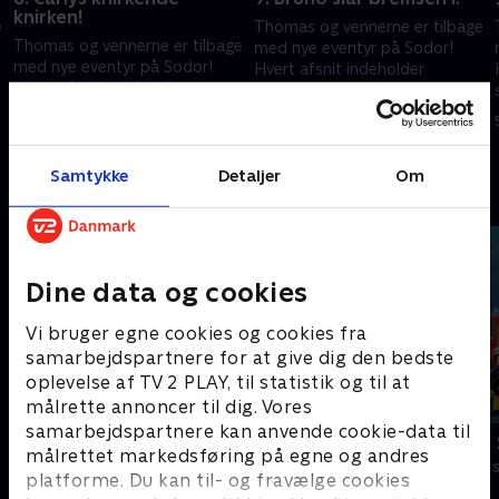
knirken!
e
Thomas og vennerne er tilbage
Thomas og vennerne er tilbage
med nye eventyr på Sodor!
med nye eventyr på Sodor!
Hvert afsnit indeholder
Hvert afsnit indeholder
spændende rejser i et nyt,
spændende rejser i et nyt,
interaktivt format, der
5. februar 2025 • 10 min
interaktivt format, der
engagerer børnene.
5. februar 2025 • 10 min
engagerer børnene.
Samtykke
Detaljer
Om
Andre så også
Dine data og cookies
Vi bruger egne cookies og cookies fra
samarbejdspartnere for at give dig den bedste
oplevelse af TV 2 PLAY, til statistik og til at
målrette annoncer til dig. Vores
samarbejdspartnere kan anvende cookie-data til
Gurli Gris
Brandmand
målrettet markedsføring på egne og andres
Børneserier • 4 sæsoner
Børneserier • 1
platforme. Du kan til- og fravælge cookies