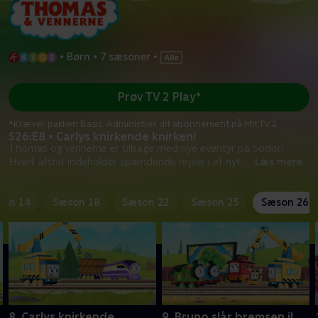
•
Børn
•
7 sæsoner
•
Prøv TV 2 Play*
*Kræver pakken Basis. Administrer dit abonnement på Mit TV 2.
S26:E8 • Carlys knirkende knirken!
Thomas og vennerne er tilbage med nye eventyr på Sodor!
Hvert afsnit indeholder spændende rejser i et nyt,
...
Læs mere
son 14
Sæson 18
Sæson 22
Sæson 25
Sæson 26
8. Carlys knirkende
9. Bruno slår bremsen i!