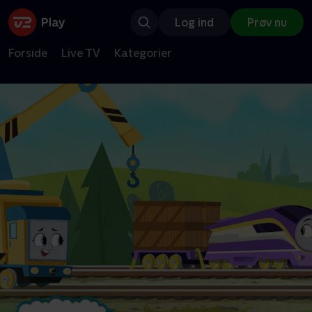
Log ind
Prøv nu
Forside
Live TV
Kategorier