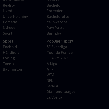
Reality
Bachelor
Livsstil
Forræder
Underholdning
Bachelorette
Comedy
Yellowstone
Nyheder
Paw Patrol
Sport
Barnaby
Sport
Populær sport
Fodbold
3F Superliga
Håndbold
Tour de France
Cykling
FIFA VM 2026
Tennis
A Liga
Badminton
ATP
WTA
NFL
Serie A
Diamond League
La Vuelta