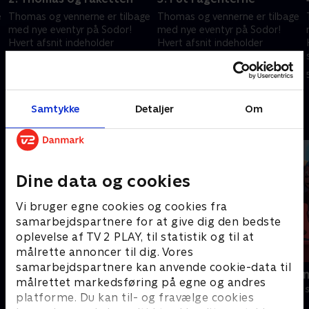
e
Thomas og vennerne er tilbage
Thomas og vennerne er tilbage
med nye eventyr på Sodor!
med nye eventyr på Sodor!
Hvert afsnit indeholder
Hvert afsnit indeholder
spændende rejser i et nyt,
spændende rejser i et nyt,
interaktivt format, der
interaktivt format, der
5. februar 2025 • 10 min
5. februar 2025 • 10 min
engagerer børnene.
engagerer børnene.
Samtykke
Detaljer
Om
Andre så også
Dine data og cookies
Vi bruger egne cookies og cookies fra
samarbejdspartnere for at give dig den bedste
oplevelse af TV 2 PLAY, til statistik og til at
målrette annoncer til dig. Vores
samarbejdspartnere kan anvende cookie-data til
Gurli Gris
Rasmus Klu
målrettet markedsføring på egne og andres
Børneserier • 4 sæsoner
Børneserier • 3
platforme. Du kan til- og fravælge cookies