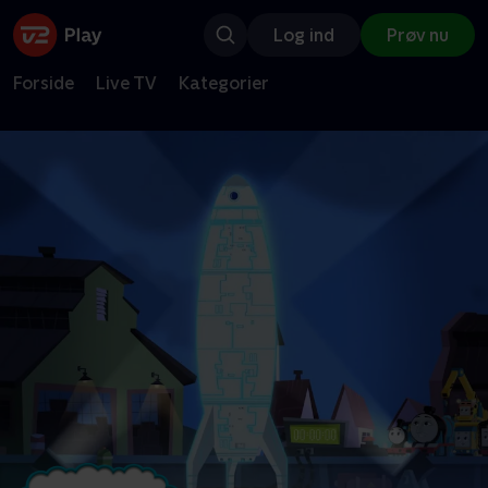
Log ind
Prøv nu
Forside
Live TV
Kategorier