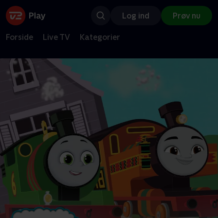
Log ind
Prøv nu
Forside
Live TV
Kategorier