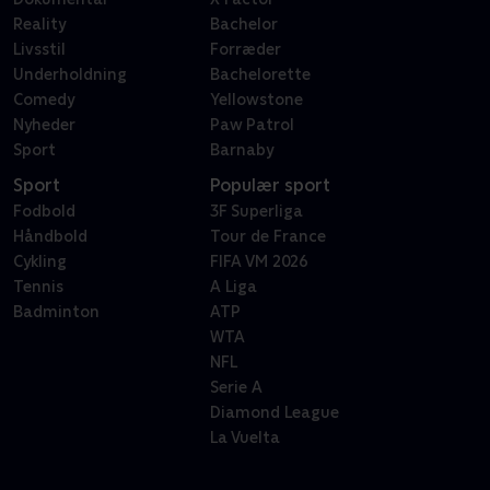
Reality
Bachelor
Livsstil
Forræder
Underholdning
Bachelorette
Comedy
Yellowstone
Nyheder
Paw Patrol
Sport
Barnaby
Sport
Populær sport
Fodbold
3F Superliga
Håndbold
Tour de France
Cykling
FIFA VM 2026
Tennis
A Liga
Badminton
ATP
WTA
NFL
Serie A
Diamond League
La Vuelta