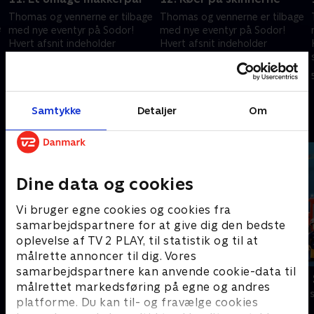
Thomas og vennerne er tilbage
Thomas og vennerne er tilbage
e
med nye eventyr på Sodor!
med nye eventyr på Sodor!
Hvert afsnit indeholder
Hvert afsnit indeholder
spændende rejser i et nyt,
spændende rejser i et nyt,
interaktivt format, der
interaktivt format, der
5. februar 2025 • 10 min
5. februar 2025 • 10 min
engagerer børnene.
engagerer børnene.
Samtykke
Detaljer
Om
Andre så også
Dine data og cookies
Vi bruger egne cookies og cookies fra
samarbejdspartnere for at give dig den bedste
oplevelse af TV 2 PLAY, til statistik og til at
målrette annoncer til dig. Vores
samarbejdspartnere kan anvende cookie-data til
Gurli Gris
Brandmand
målrettet markedsføring på egne og andres
Børneserier • 4 sæsoner
Børneserier • 1
platforme. Du kan til- og fravælge cookies