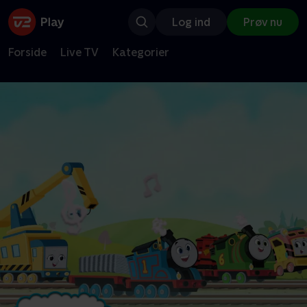
Log ind
Prøv nu
Forside
Live TV
Kategorier