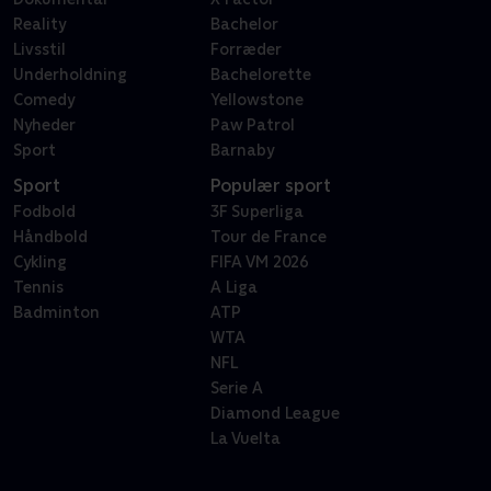
Reality
Bachelor
Livsstil
Forræder
Underholdning
Bachelorette
Comedy
Yellowstone
Nyheder
Paw Patrol
Sport
Barnaby
Sport
Populær sport
Fodbold
3F Superliga
Håndbold
Tour de France
Cykling
FIFA VM 2026
Tennis
A Liga
Badminton
ATP
WTA
NFL
Serie A
Diamond League
La Vuelta