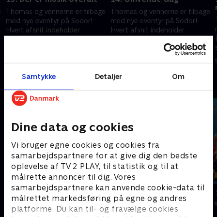
e
Thomas og vennerne er tilbage
Thomas og vennerne er tilbage
med nye eventyr på Sodor!
med nye eventyr på Sodor!
Hvert afsnit indeholder
Hvert afsnit indeholder
spændende rejser i et nyt,
spændende rejser i et nyt,
interaktivt format, der
interaktivt format, der
5. februar 2025 • 10 min
5. februar 2025 • 10 min
engagerer børnene.
engagerer børnene.
Samtykke
Detaljer
Om
Andre så også
Dine data og cookies
Vi bruger egne cookies og cookies fra
samarbejdspartnere for at give dig den bedste
oplevelse af TV 2 PLAY, til statistik og til at
målrette annoncer til dig. Vores
samarbejdspartnere kan anvende cookie-data til
Gurli Gris
Brandmand
målrettet markedsføring på egne og andres
Børneserier • 4 sæsoner
Børneserier • 1
platforme. Du kan til- og fravælge cookies