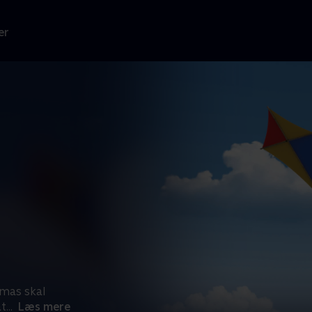
er
omas skal
at
...
Læs mere