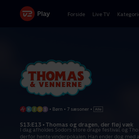
Forside
Live TV
Kategori
•
Børn
•
7 sæsoner
•
S13:E13 • Thomas og dragen, der fløj væk
I dag afholdes Sodors store drage festival, og Th
derfor hente vinderpokalen. Han ender dog med 