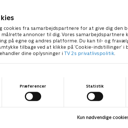
iver meget begejstret for
lokomotiver
gave
012 • 10 min
29. april 2012 • 10 min
kies
g cookies fra samarbejdspartnere for at give dig den b
l at målrette annoncer til dig. Vores samarbejdspartner
ing på egne og andres platforme. Du kan til- og fravæl
amtykke tilbage ved at klikke på ’Cookie-indstillinger’ i
handler dine oplysninger i
TV 2s privatlivspolitik
.
Samtykkevalg
Præferencer
Statistik
Rasmus Klump
Kun nødvendige cookie
Børneserier • 3 sæsoner
B