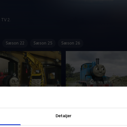
 TV 2.
Sæson 22
Sæson 25
Sæson 26
g og damp
15. Sprøjt, sjask, plask
 Viktor bliver nødt til at
Thomas har fundet på en ny 
Detaljer
orskiftepladsen, får
går ud på at køre stærkt i
svaret for stålværket.
vandpyt, så han sprøjter på