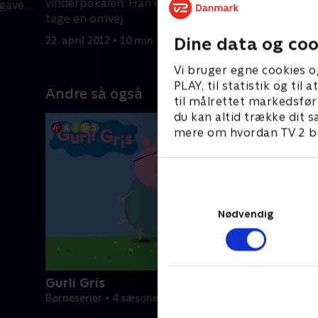
vinderpokalen. Han ender dog med at
pgave
Thomas bl
tage en omvej
denne op
28. april 2
Dine data og coo
22. april 2012 • 10 min
Vi bruger egne cookies o
PLAY, til statistik og ti
Andre så også
til målrettet markedsfør
du kan altid trække dit s
mere om hvordan TV 2 be
Nødvendig
Gurli Gris
Børneserier • 4 sæsoner