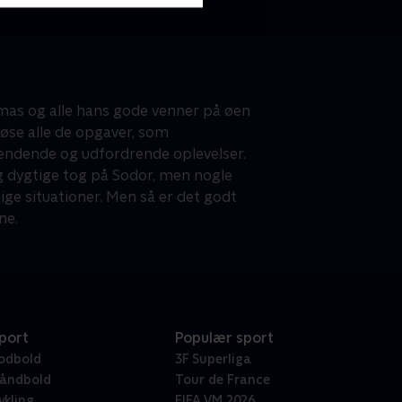
mas og alle hans gode venner på øen
øse alle de opgaver, som
ndende og udfordrende oplevelser.
og dygtige tog på Sodor, men nogle
ige situationer. Men så er det godt
ne.
port
Populær sport
odbold
3F Superliga
åndbold
Tour de France
ykling
FIFA VM 2026