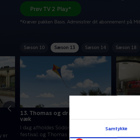
Prøv TV 2 Play*
*Kræver pakken Basis. Administrer dit abonnement på Mit
Sæson 10
Sæson 13
Sæson 14
Sæson 18
13. Thomas og dragen, der fløj
14. I rø
væk
e
En dag, da
I dag afholdes Sodors store drage
Samtykke
besøge sp
festival, og Thomas skal derfor hente
y er
Thomas an