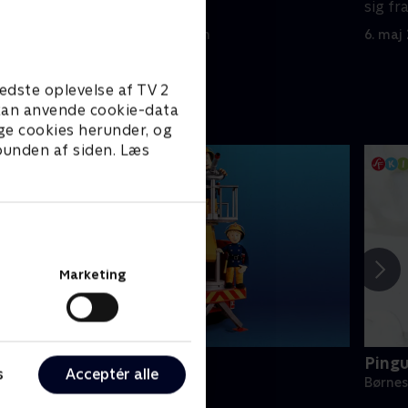
for ham
sig fr
al sne
5. maj 2012 • 10 min
6. maj
edste oplevelse af TV 2
e kan anvende cookie-data
ge cookies herunder, og
 bunden af siden. Læs
Marketing
Brandmand Sam
Ping
s
Acceptér alle
ørneserier • 1 sæsoner
Børnes