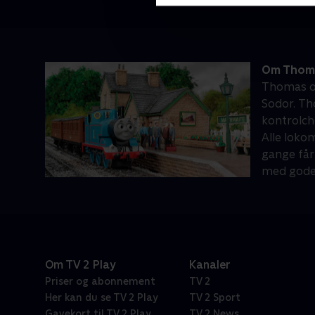
Om Thoma
Thomas og
Sodor. Th
kontrolch
Alle loko
gange får
med gode v
Om TV 2 Play
Kanaler
Priser og abonnement
TV 2
Her kan du se TV 2 Play
TV 2 Sport
Gavekort til TV 2 Play
TV 2 News