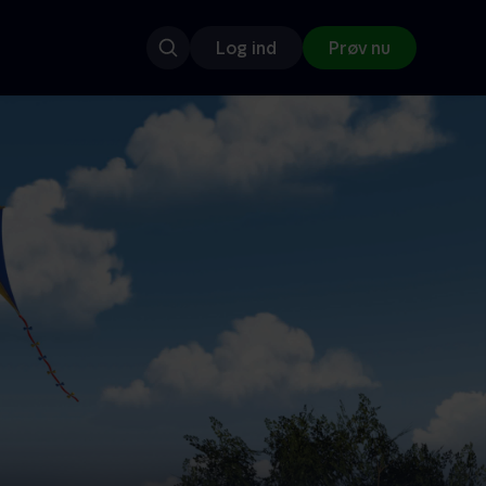
Log ind
Prøv nu