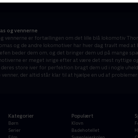
s og vennerne
 vennerne er fortællingen om det lille blå lokomotiv Tho
omas og de andre lokomotiver har hver dag travlt med at l
efen beder dem om, og det bringer dem ud på mange spæ
motiverne er meget ivrige efter at være det mest nyttige 
 deres store iver for perfektion bragt dem ud i nogle uheld
enner, der altid står klar til at hjælpe en ud af problemer
Kategorier
Populært
S
Børn
Klovn
F
Serier
Badehotellet
H
Film
Sygeplejeskolen
C