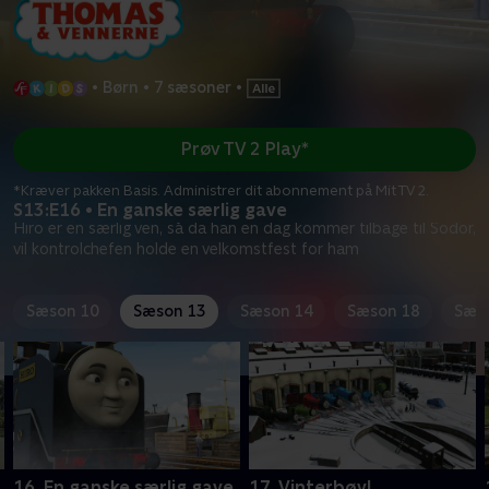
•
Børn
•
7 sæsoner
•
Prøv TV 2 Play*
*Kræver pakken Basis. Administrer dit abonnement på Mit TV 2.
S13:E16 • En ganske særlig gave
Hiro er en særlig ven, så da han en dag kommer tilbage til Sodor,
vil kontrolchefen holde en velkomstfest for ham
Sæson 10
Sæson 13
Sæson 14
Sæson 18
Sæs
16. En ganske særlig gave
17. Vinterbøvl