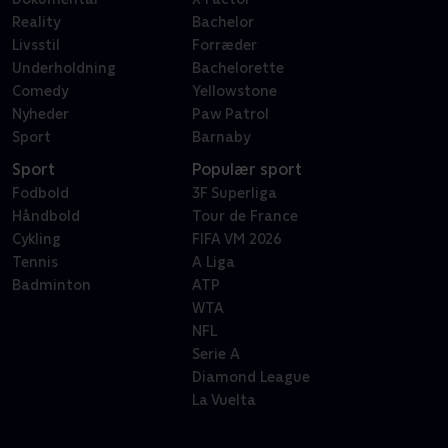
Reality
Bachelor
Livsstil
Forræder
Underholdning
Bachelorette
Comedy
Yellowstone
Nyheder
Paw Patrol
Sport
Barnaby
Sport
Populær sport
Fodbold
3F Superliga
Håndbold
Tour de France
Cykling
FIFA VM 2026
Tennis
A Liga
Badminton
ATP
WTA
NFL
Serie A
Diamond League
La Vuelta