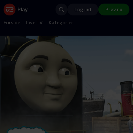
Log ind
Prøv nu
Forside
Live TV
Kategorier