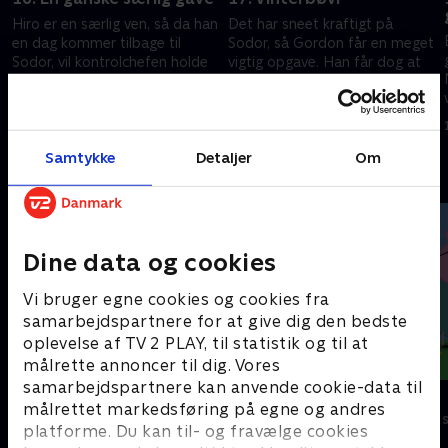
Hiro er en særlig ven, så da han
Det har sneet kraftigt på
en dag kommer tilbage til
Sodor, så Gordon får en meget
Sodor, vil kontrolchefen holde
vigtig opgave. Han får dog at
en velkomstfest for ham
vide, at han skal holde sig fra
de bakkede ruter på grund af
5. maj 2012 • 10 min
6. maj 2012 • 10 min
al sneen
Samtykke
Detaljer
Om
Andre så også
Dine data og cookies
Vi bruger egne cookies og cookies fra
samarbejdspartnere for at give dig den bedste
oplevelse af TV 2 PLAY, til statistik og til at
målrette annoncer til dig. Vores
samarbejdspartnere kan anvende cookie-data til
Brandmand Sam
Gurli Gris
målrettet markedsføring på egne og andres
Børneserier • 1 sæsoner
Børneserier • 4
platforme. Du kan til- og fravælge cookies