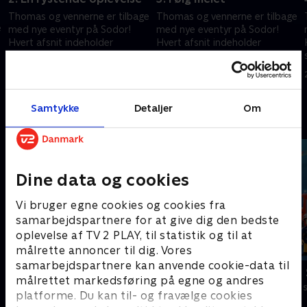
Thomas og vennerne er tilbage
Thomas og vennerne er tilbage
e
med nye eventyr på Sodor!
med nye eventyr på Sodor!
Hvert afsnit indeholder
Hvert afsnit indeholder
spændende rejser i et nyt,
spændende rejser i et nyt,
interaktivt format, der
interaktivt format, der
14. februar 2010 • 10 min
21. februar 2010 • 10 min
engagerer børnene
engagerer børnene
Samtykke
Detaljer
Om
Andre så også
Dine data og cookies
Vi bruger egne cookies og cookies fra
samarbejdspartnere for at give dig den bedste
oplevelse af TV 2 PLAY, til statistik og til at
målrette annoncer til dig. Vores
samarbejdspartnere kan anvende cookie-data til
Gurli Gris
Brandmand
målrettet markedsføring på egne og andres
Børneserier • 4 sæsoner
Børneserier • 1
platforme. Du kan til- og fravælge cookies