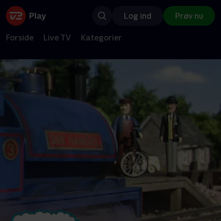
Log ind
Prøv nu
Forside
Live TV
Kategorier