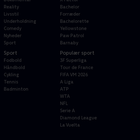
Reality
Bachelor
Livsstil
Forræder
Underholdning
Bachelorette
Comedy
Yellowstone
Nyheder
Paw Patrol
Sport
Barnaby
Sport
Populær sport
Fodbold
3F Superliga
Håndbold
Tour de France
Cykling
FIFA VM 2026
Tennis
A Liga
Badminton
ATP
WTA
NFL
Serie A
Diamond League
La Vuelta