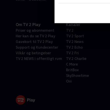
Om TV 2 Play
Kanaler
Priser og abonnement
TV 2
Her kan du se TV 2 Play
TV 2 Sport
Gavekort til TV 2 Play
TV 2 News
Support og Kundecenter
TV 2 Echo
Vilkår og betingelser
TV 2 Fri
TV 2 NEWS i offentligt rum
TV 2 Charlie
C More
BritBox
SkyShowtime
Oiii