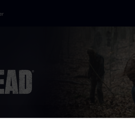
er
 såret i kamp,
rden er blevet