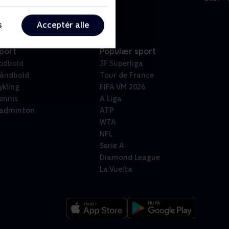
s
Acceptér alle
port
Populær sport
odbold
3F Superliga
åndbold
Tour de France
ykling
FIFA VM 2026
ennis
A Liga
adminton
ATP
WTA
NFL
Serie A
Diamond League
La Vuelta