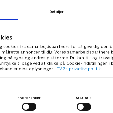
Detaljer
kies
g cookies fra samarbejdspartnere for at give dig den b
l at målrette annoncer til dig. Vores samarbejdspartner
ing på egne og andres platforme. Du kan til- og fravæl
amtykke tilbage ved at klikke på ’Cookie-indstillinger’ i
handler dine oplysninger i
TV 2s privatlivspolitik
.
Samtykkevalg
Præferencer
Statistik
Star Wars: Visions Presents - The Ninth Jedi
L
Serier • 1 sæsoner
2