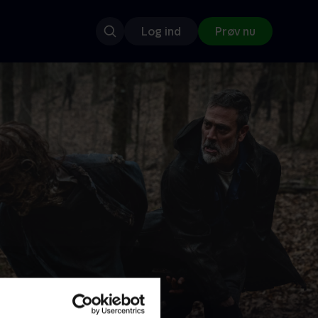
Log ind
Prøv nu