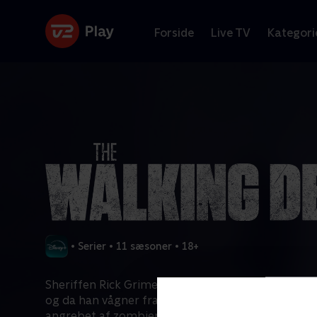
Forside
Live TV
Kategori
•
Serier
•
11 sæsoner
•
18+
Sheriffen Rick Grimes fra en lille by i Georgia blev
og da han vågner fra koma finder han ud af, at ve
angrebet af zombier.