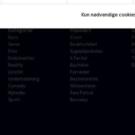
Kun nødvendige cookie
Kategorier
Populært
S
Børn
Klovn
F
Serier
Badehotellet
H
Film
Sygeplejeskolen
C
Dokumentar
X Factor
T
Reality
Bachelor
B
Livsstil
Forræder
Underholdning
Bachelorette
Comedy
Yellowstone
Nyheder
Paw Patrol
Sport
Barnaby