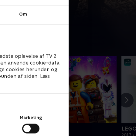
Om
edste oplevelse af TV 2
e kan anvende cookie-data
ge cookies herunder, og
 bunden af siden. Læs
Marketing
EGO filmen 2
LEGO
019 • Film • 1 t. 47 min
2017 • 