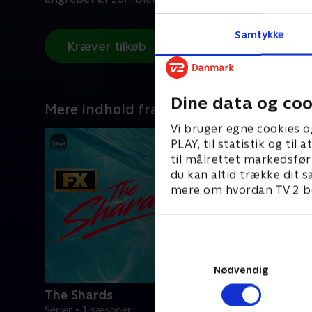
Samtykke
Kræver tilkøb
Dine data og coo
Mere indhold fra Disney+
Vi bruger egne cookies o
PLAY, til statistik og ti
til målrettet markedsfør
du kan altid trække dit s
mere om hvordan TV 2 be
Nødvendig
The Shards
Serier • 1 sæsoner