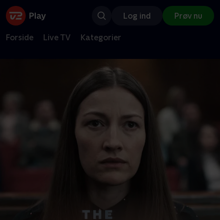
Log ind
Prøv nu
Forside
Live TV
Kategorier