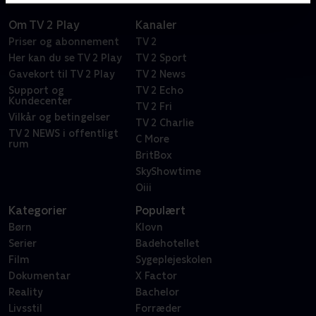
Om TV 2 Play
Kanaler
Priser og abonnement
TV 2
Her kan du se TV 2 Play
TV 2 Sport
Gavekort til TV 2 Play
TV 2 News
Support og
TV 2 Echo
Kundecenter
TV 2 Fri
Vilkår og betingelser
TV 2 Charlie
TV 2 NEWS i offentligt
C More
rum
BritBox
SkyShowtime
Oiii
Kategorier
Populært
Børn
Klovn
Serier
Badehotellet
Film
Sygeplejeskolen
Dokumentar
X Factor
Reality
Bachelor
Livsstil
Forræder