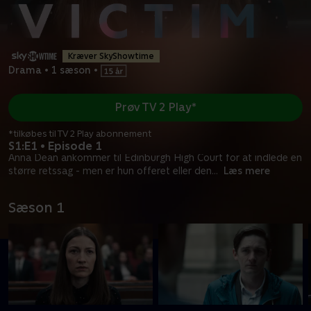
Kræver SkyShowtime
Drama
•
1 sæson
•
Prøv TV 2 Play*
*tilkøbes til TV 2 Play abonnement
S1:E1 • Episode 1
Anna Dean ankommer til Edinburgh High Court for at indlede en
større retssag - men er hun offeret eller den
...
Læs mere
Sæson 1