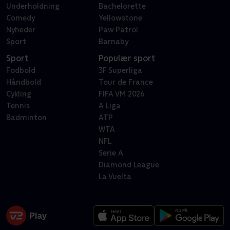
Underholdning
Bachelorette
Comedy
Yellowstone
Nyheder
Paw Patrol
Sport
Barnaby
Sport
Populær sport
Fodbold
3F Superliga
Håndbold
Tour de France
Cykling
FIFA VM 2026
Tennis
A Liga
Badminton
ATP
WTA
NFL
Serie A
Diamond League
La Vuelta