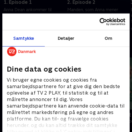
1. Episode 1
2. Episode 2
Anna Dean ankommer til
Manden, som Anna mener
Edinburgh High Court for at
dræbte hendes søn, må møde
indlede en større retssag - men
offentligheden, når han træder
er hun offeret eller den
op på vidneskranken.
anklagede?
9. september 2025 • 56 min
9. september 2025 • 58 min
Samtykke
Detaljer
Om
Andre så også
Dine data og cookies
Vi bruger egne cookies og cookies fra
samarbejdspartnere for at give dig den bedste
oplevelse af TV 2 PLAY, til statistik og til at
målrette annoncer til dig. Vores
samarbejdspartnere kan anvende cookie-data til
målrettet markedsføring på egne og andres
Happy fucking Pride
Fake Patient
platforme. Du kan til- og fravælge cookies
Drama • 1 sæsoner
Drama • 1 sæso
herunder, og du kan altid trække dit samtykke
tilbage ved at klikke på ’Cookie-indstillinger’ i