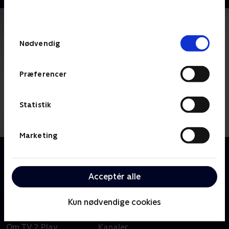
bunden af siden. Læs mere om hvordan TV 2
behandler dine oplysninger i
TV 2s privatlivspolitik
.
Samtykkevalg
Nødvendig
Præferencer
Statistik
Marketing
Om The Twilight Zone
Nyfortolkning af den oprindelige serie fra 1959.
Jordan Peele er vært og fortæller.
Acceptér alle
Kun nødvendige cookies
Om TV 2 Play
Kanaler