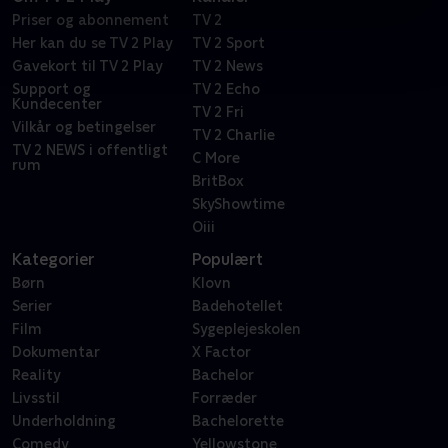
Priser og abonnement
TV 2
Her kan du se TV 2 Play
TV 2 Sport
Gavekort til TV 2 Play
TV 2 News
Support og
TV 2 Echo
Kundecenter
TV 2 Fri
Vilkår og betingelser
TV 2 Charlie
TV 2 NEWS i offentligt
C More
rum
BritBox
SkyShowtime
Oiii
Kategorier
Populært
Børn
Klovn
Serier
Badehotellet
Film
Sygeplejeskolen
Dokumentar
X Factor
Reality
Bachelor
Livsstil
Forræder
Underholdning
Bachelorette
Comedy
Yellowstone