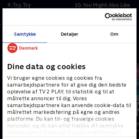
9. Try, Try
10. You Might Also Like
Da den hurtigt tænkende
Den hjemmegående husmor
Claudia tilfældigt møder Mark
Mrs. Warren glæder sig til at
e
på et museum, bliver hun
købe det meget omtalte 'æg',
draget af hans tilsyneladende
som er en gådefuld tingest.
Samtykke
Detaljer
Om
mirakuløse evner.
12. november 2025 • 40 min
12. november 2025 • 39 min
Andre så også
Dine data og cookies
Vi bruger egne cookies og cookies fra
samarbejdspartnere for at give dig den bedste
oplevelse af TV 2 PLAY, til statistik og til at
målrette annoncer til dig. Vores
samarbejdspartnere kan anvende cookie-data til
målrettet markedsføring på egne og andres
platforme. Du kan til- og fravælge cookies
Vi kommer med fred
Happy fucki
herunder, og du kan altid trække dit samtykke
Drama • 1 sæsoner
Drama • 1 sæso
tilbage ved at klikke på ’Cookie-indstillinger’ i