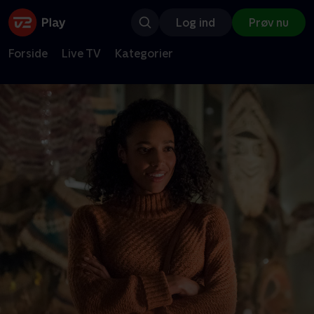
Log ind
Prøv nu
Forside
Live TV
Kategorier