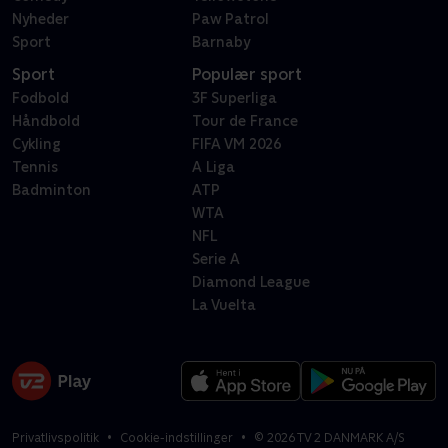
Nyheder
Paw Patrol
Sport
Barnaby
Sport
Populær sport
Fodbold
3F Superliga
Håndbold
Tour de France
Cykling
FIFA VM 2026
Tennis
A Liga
Badminton
ATP
WTA
NFL
Serie A
Diamond League
La Vuelta
Privatlivspolitik
Cookie-indstillinger
©
2026
TV 2 DANMARK A/S