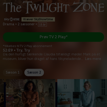
Kræver SkyShowtime
Drama
•
2 sæsoner
•
Prøv TV 2 Play*
*tilkøbes til TV 2 Play abonnement
S2:E9 • Try, Try
Da den hurtigt tænkende Claudia tilfældigt møder Mark på et
museum, bliver hun draget af hans tilsyneladende
...
Læs mere
Sæson 1
Sæson 2