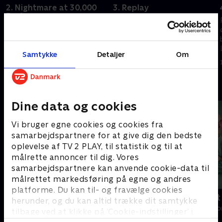
2. Nightmare at 30,000
3. Replay
Feet
Ninas gamle videokamera kan
Journalisten Justin Sanderson
spole tiden tilbage. Men kan
står med fly 1015s skæbne i
det også hjælpe med at sikre
sine hænder.
fremtiden for hendes søn
Samtykke
Detaljer
Om
Dorian, der skal på college?
5. oktober 2025 • 34 min
1. juli 2021 • 42 min
Andre så også
Dine data og cookies
Vi bruger egne cookies og cookies fra
samarbejdspartnere for at give dig den bedste
oplevelse af TV 2 PLAY, til statistik og til at
målrette annoncer til dig. Vores
samarbejdspartnere kan anvende cookie-data til
målrettet markedsføring på egne og andres
platforme. Du kan til- og fravælge cookies
Happy fucking Pride
Fake Patient
herunder, og du kan altid trække dit samtykke
Drama • 1 sæsoner
Drama • 1 sæso
tilbage ved at klikke på ’Cookie-indstillinger’ i