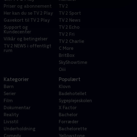
Priser og abonnement
TV 2
Her kan du se TV 2 Play
TV 2 Sport
Gavekort til TV 2 Play
TV 2 News
Support og
TV 2 Echo
Kundecenter
TV 2 Fri
Vilkår og betingelser
TV 2 Charlie
TV 2 NEWS i offentligt
C More
rum
BritBox
SkyShowtime
Oiii
Kategorier
Populært
Børn
Klovn
Serier
Badehotellet
Film
Sygeplejeskolen
Dokumentar
X Factor
Reality
Bachelor
Livsstil
Forræder
Underholdning
Bachelorette
Comedy
Yellowstone