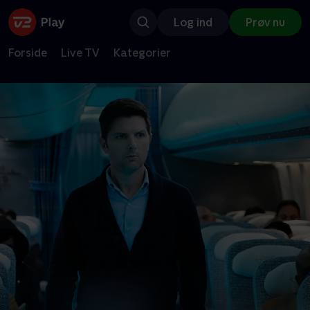
Log ind
Prøv nu
Forside
Live TV
Kategorier