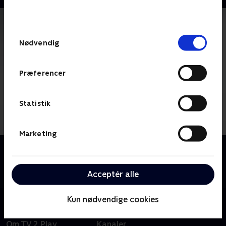
bunden af siden. Læs mere om hvordan TV 2
behandler dine oplysninger i
TV 2s privatlivspolitik
.
Samtykkevalg
Nødvendig
Præferencer
Statistik
Marketing
Om The Twilight Zone
Nyfortolkning af den oprindelige serie fra 1959.
Jordan Peele er vært og fortæller.
Acceptér alle
Kun nødvendige cookies
Om TV 2 Play
Kanaler