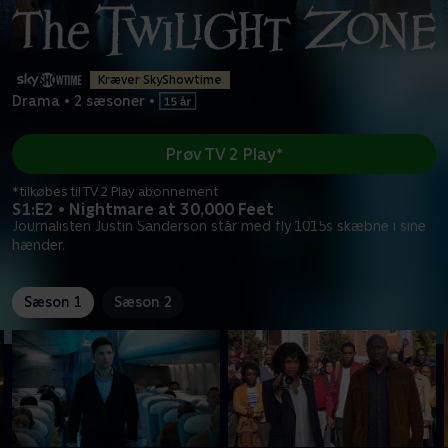
Kræver SkyShowtime
Drama
•
2 sæsoner
•
Prøv TV 2 Play*
*tilkøbes til TV 2 Play abonnement
S1:E2 • Nightmare at 30,000 Feet
Journalisten Justin Sanderson står med fly 1015s skæbne i sine
hænder.
Sæson 1
Sæson 2