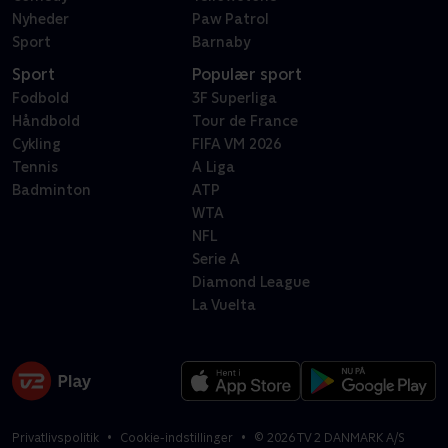
Nyheder
Paw Patrol
Sport
Barnaby
Sport
Populær sport
Fodbold
3F Superliga
Håndbold
Tour de France
Cykling
FIFA VM 2026
Tennis
A Liga
Badminton
ATP
WTA
NFL
Serie A
Diamond League
La Vuelta
Privatlivspolitik
Cookie-indstillinger
©
2026
TV 2 DANMARK A/S