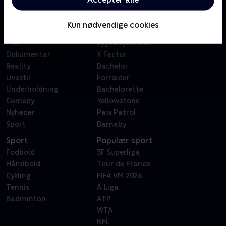
Kategorier
Populært
Børn
Klovn
Kun nødvendige cookies
Serier
Badehotellet
Film
Sygeplejeskolen
Dokumentar
X Factor
Reality
Bachelor
Livsstil
Forræder
Underholdning
Bachelorette
Comedy
Yellowstone
Nyheder
Paw Patrol
Sport
Barnaby
Sport
Populær sport
Fodbold
3F Superliga
Håndbold
Tour de France
Cykling
FIFA VM 2026
Tennis
A Liga
Badminton
ATP
WTA
NFL