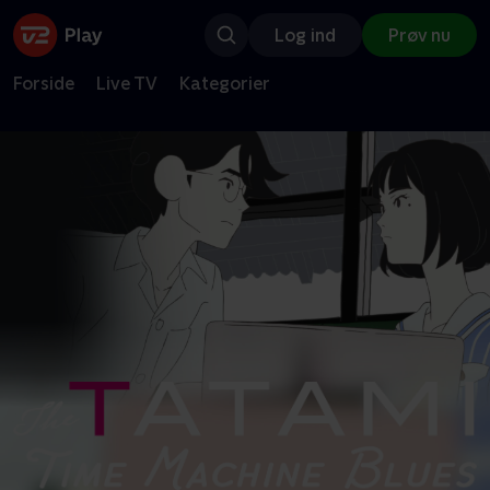
Log ind
Prøv nu
Forside
Live TV
Kategorier