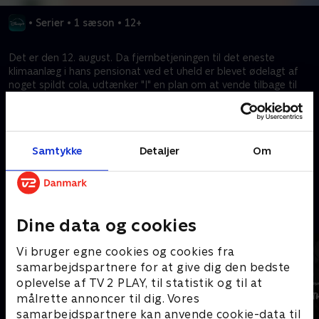
•
Serier
•
1 sæson
•
12+
Det er den 12. august. Da fjernbetjeningen til det eneste
klimaanlæg i hans pensionat ved et uheld er blevet ødelagt af
noget spildt cola, udtænker "I" en plan om at vende tilbage til
dagen før i en tidsmaskine for at få fat i fjernbetjeningen, før
den går i stykker. Men hans spøgefulde ven Ozu kan ikke
modstå fristelsen til at pille ved tidligere begivenheder, selvom
det bringer universet på randen af tilintetgørelse. Nu rejser "I"
Samtykke
Detaljer
Om
gennem tiden for at undgå katastrofen.
Kræver tilkøb
Mere indhold fra Disney+
Dine data og cookies
Vi bruger egne cookies og cookies fra
samarbejdspartnere for at give dig den bedste
oplevelse af TV 2 PLAY, til statistik og til at
målrette annoncer til dig. Vores
samarbejdspartnere kan anvende cookie-data til