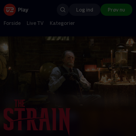
Log ind
Prøv nu
Forside
Live TV
Kategorier