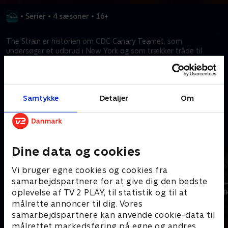
•
Serier
•
4 sæsoner
•
16+
The Strain er historien om CDC Canary Teamet, som
undersøger et udbrud i New York og som trækker tråde til
vampyrverdenen. I takt med at truslen øges, kæmper teamet
for menneskeheden.
Samtykke
Detaljer
Om
Kræver tilkøb
Mere indhold fra Disney+
Dine data og cookies
Vi bruger egne cookies og cookies fra
samarbejdspartnere for at give dig den bedste
oplevelse af TV 2 PLAY, til statistik og til at
målrette annoncer til dig. Vores
samarbejdspartnere kan anvende cookie-data til
målrettet markedsføring på egne og andres