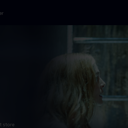
er
t store