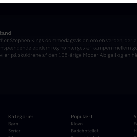
tand
d' er Stephen Kings dommedagsvision om en verden, der er
mspændende epidemi og nu hærges af kampen mellem go
iler på skuldrene af den 108-årige Moder Abigail og en h
Kategorier
Populært
S
Børn
Klovn
F
Serier
Badehotellet
H