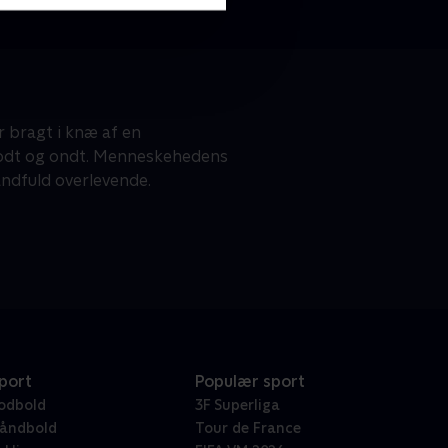
 bragt i knæ af en
dt og ondt. Menneskehedens
åndfuld overlevende.
port
Populær sport
odbold
3F Superliga
åndbold
Tour de France