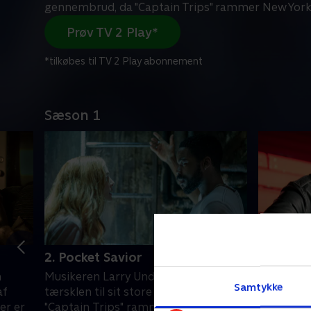
gennembrud, da "Captain Trips" rammer New Yor
Prøv TV 2 Play*
*tilkøbes til TV 2 Play abonnement
Sæson 1
2. Pocket Savior
3. Blank
n
Musikeren Larry Underwood står på
Til stor 
Samtykke
af
tærsklen til sit store gennembrud, da
Abigail d
er er
"Captain Trips" rammer New York og
Andros so