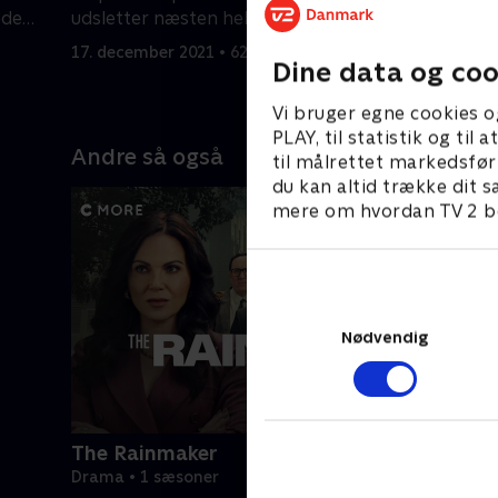
ede
udsletter næsten hele befolkningen.
udvalgte 
17. december 2021 • 62 min
17. decemb
Dine data og coo
Vi bruger egne cookies o
PLAY, til statistik og ti
Andre så også
til målrettet markedsfør
du kan altid trække dit s
mere om hvordan TV 2 be
Nødvendig
The Rainmaker
Drama • 1 sæsoner