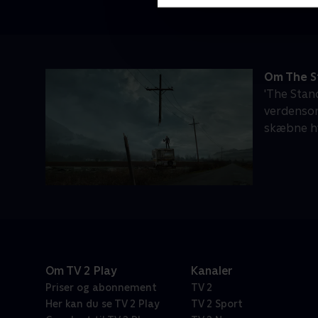
Om The S
'The Stan
verdenso
skæbne hv
Om TV 2 Play
Kanaler
Priser og abonnement
TV 2
Her kan du se TV 2 Play
TV 2 Sport