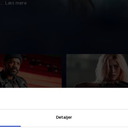
k
...
Læs mere
 Page
4. The House of the Dea
overraskelse vælger moder
Boulder Frizones Komité for
Detaljer
en unge døve mand Nick
konsolidere sit lederskab og
m sin udsending til den
fællesskabet med et byråd