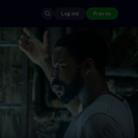
Log ind
Prøv nu