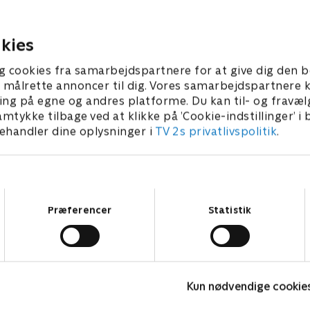
komité i Boulder.
men Flaggs indflydelse fort
er 2021 • 50 min
17. december 2021 • 57 min
kies
g cookies fra samarbejdspartnere for at give dig den b
l at målrette annoncer til dig. Vores samarbejdspartner
ing på egne og andres platforme. Du kan til- og fravæl
amtykke tilbage ved at klikke på ’Cookie-indstillinger’ i
handler dine oplysninger i
TV 2s privatlivspolitik
.
Samtykkevalg
Præferencer
Statistik
Happy fucking Pride
F
Kun nødvendige cookie
Drama • 1 sæsoner
D