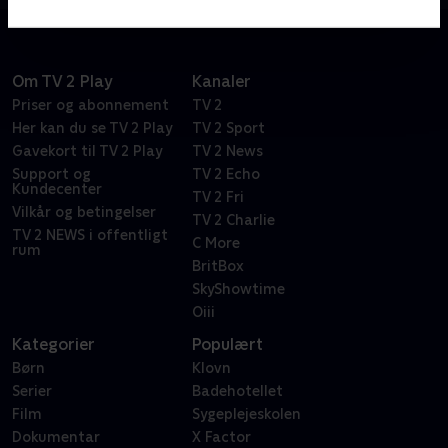
Om TV 2 Play
Kanaler
Priser og abonnement
TV 2
Her kan du se TV 2 Play
TV 2 Sport
Gavekort til TV 2 Play
TV 2 News
Support og
TV 2 Echo
Kundecenter
TV 2 Fri
Vilkår og betingelser
TV 2 Charlie
TV 2 NEWS i offentligt
C More
rum
BritBox
SkyShowtime
Oiii
Kategorier
Populært
Børn
Klovn
Serier
Badehotellet
Film
Sygeplejeskolen
Dokumentar
X Factor