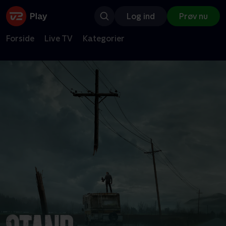
Log ind
Prøv nu
Forside
Live TV
Kategorier