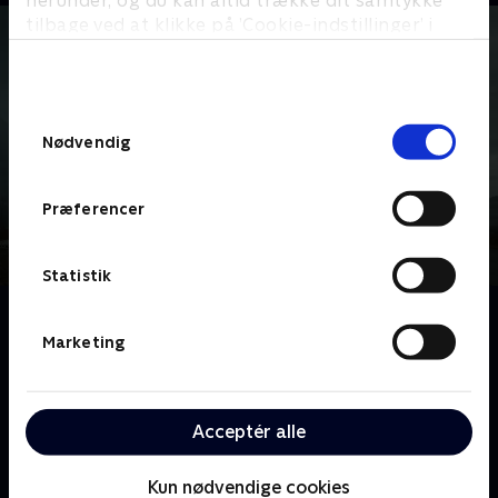
tilbage ved at klikke på ’Cookie-indstillinger’ i
bunden af siden. Læs mere om hvordan TV 2
behandler dine oplysninger i
TV 2s privatlivspolitik
.
Samtykkevalg
Nødvendig
Præferencer
Statistik
Om The Stand
'The Stand' er Stephen Kings dommedagsvision om
Marketing
en verden, der er bragt i knæ af en
verdensomspændende epidemi og nu hærges af
kampen mellem godt og ondt. Menneskehedens
Acceptér alle
skæbne hviler på skuldrene af den 108-årige Moder
Abigail og en håndfuld overlevende.
Kun nødvendige cookies