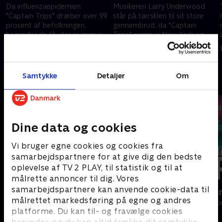
Da influenzaepidemien
Musikeren Larry Underwood
"Captain Trips" dræber over 99
står på tærsklen til sit store
procent af befolkningen,
gennembrud, da "Captain
begynder de få, der er immune
Trips" rammer New York og
mod sygdommen, at lede efter
udsletter næsten hele
17. december 2021 • 56 min
17. december 2021 • 62 min
andre overlevende.
befolkningen.
Samtykke
Detaljer
Om
Andre så også
Dine data og cookies
Vi bruger egne cookies og cookies fra
samarbejdspartnere for at give dig den bedste
oplevelse af TV 2 PLAY, til statistik og til at
målrette annoncer til dig. Vores
samarbejdspartnere kan anvende cookie-data til
The Rainmaker
Happy fucki
målrettet markedsføring på egne og andres
Drama • 1 sæsoner
Drama • 1 sæso
platforme. Du kan til- og fravælge cookies
herunder, og du kan altid trække dit samtykke