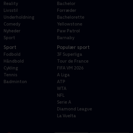
Reality
Bachelor
Livsstil
Forræder
Underholdning
Bachelorette
Comedy
Yellowstone
Nyheder
Paw Patrol
Sport
Barnaby
Sport
Populær sport
Fodbold
3F Superliga
Håndbold
Tour de France
Cykling
FIFA VM 2026
Tennis
A Liga
Badminton
ATP
WTA
NFL
Serie A
Diamond League
La Vuelta