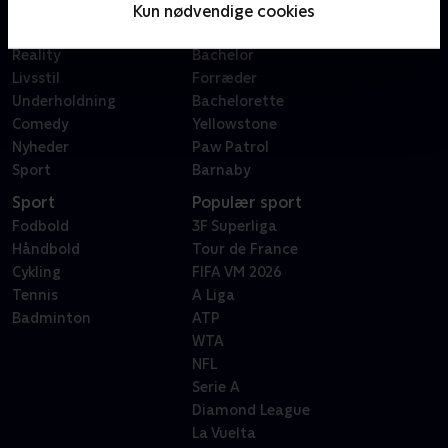
Film
Sygeplejeskolen
Kun nødvendige cookies
Dokumentar
X Factor
Reality
Bachelor
Livsstil
Forræder
Underholdning
Bachelorette
Comedy
Yellowstone
Nyheder
Paw Patrol
Sport
Barnaby
Sport
Populær sport
Fodbold
3F Superliga
Håndbold
Tour de France
Cykling
FIFA VM 2026
Tennis
A Liga
Badminton
ATP
WTA
NFL
Serie A
Diamond League
La Vuelta