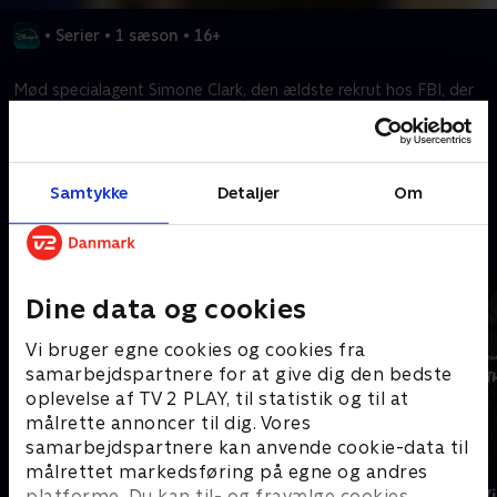
•
Serier
•
1 sæson
•
16+
Mød specialagent Simone Clark, den ældste rekrut hos FBI, der
bekæmper kriminalitet på LA-kontoret.
Kræver tilkøb
Samtykke
Detaljer
Om
Mere indhold fra Disney+
Dine data og cookies
Vi bruger egne cookies og cookies fra
samarbejdspartnere for at give dig den bedste
oplevelse af TV 2 PLAY, til statistik og til at
målrette annoncer til dig. Vores
samarbejdspartnere kan anvende cookie-data til
målrettet markedsføring på egne og andres
The Shards
Star Wars: V
platforme. Du kan til- og fravælge cookies