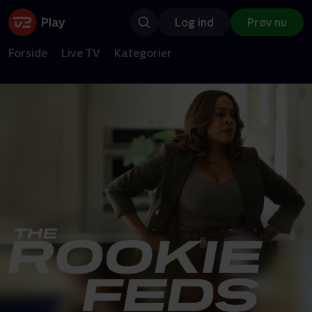
Log ind
Prøv nu
Forside
Live TV
Kategorier