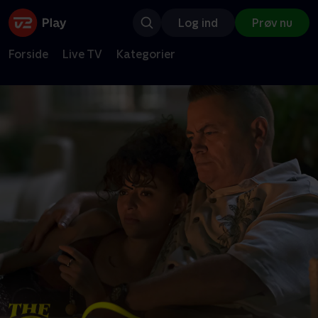
Log ind
Prøv nu
Forside
Live TV
Kategorier