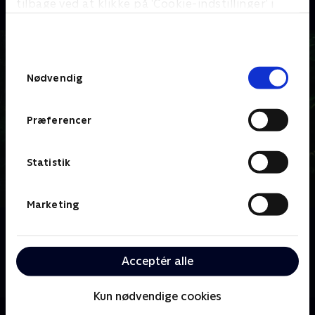
tilbage ved at klikke på ’Cookie-indstillinger’ i
bunden af siden. Læs mere om hvordan TV 2
behandler dine oplysninger i
TV 2s privatlivspolitik
.
Samtykkevalg
Nødvendig
Præferencer
Statistik
Marketing
Om The Resort
Emma og Noah fejrer deres 10-års bryllupsdag i
Acceptér alle
Mexico. Deres all-inclusive ferie tager en vild drejning,
efter Emma finder en gammel mobiltelefon i junglen.
Kun nødvendige cookies