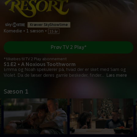
Kræver SkyShowtime
Komedie
•
1 sæson
•
Prøv TV 2 Play*
*tilkøbes til TV 2 Play abonnement
S1:E2 • A Noxious Toothworm
Emma og Noah spekulerer på, hvad der er sket med Sam og
Violet. Da de læser deres gamle beskeder, finder
...
Læs mere
Sæson 1