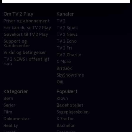
Om TV 2 Play
Kanaler
Priser og abonnement
TV 2
Her kan du se TV 2 Play
TV 2 Sport
Gavekort til TV 2 Play
TV 2 News
Support og
TV 2 Echo
Kundecenter
TV 2 Fri
Vilkår og betingelser
TV 2 Charlie
TV 2 NEWS i offentligt
C More
rum
BritBox
SkyShowtime
Oiii
Kategorier
Populært
Børn
Klovn
Serier
Badehotellet
Film
Sygeplejeskolen
Dokumentar
X Factor
Reality
Bachelor