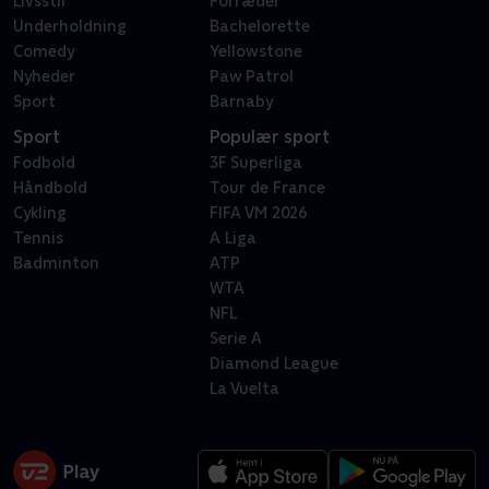
Livsstil
Forræder
Underholdning
Bachelorette
Comedy
Yellowstone
Nyheder
Paw Patrol
Sport
Barnaby
Sport
Populær sport
Fodbold
3F Superliga
Håndbold
Tour de France
Cykling
FIFA VM 2026
Tennis
A Liga
Badminton
ATP
WTA
NFL
Serie A
Diamond League
La Vuelta