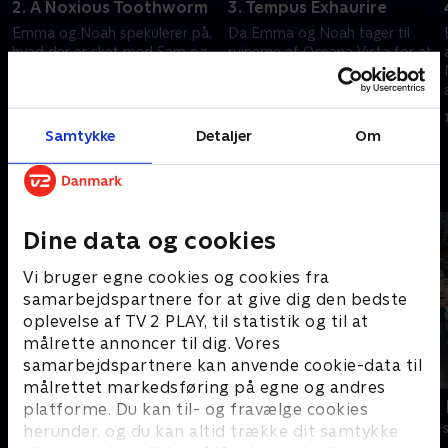
f
2. A Noxious Toothworm
3. Tempus Exhaurire
Emma og Noah spekulerer på,
Da Emma og Noah tager til
hvad der er sket med Sam og
ruinerne af Oceana Vista for at
Violet. Da de læser deres
finde flere spor, opdager de
gamle beskeder, finder de en
hemmeligheder om det gamle
mulig mistænkt.
feriested.
15. august 2025 • 33 min
15. august 2025 • 33 min
n
Samtykke
Detaljer
Om
Andre så også
Dine data og cookies
Vi bruger egne cookies og cookies fra
samarbejdspartnere for at give dig den bedste
oplevelse af TV 2 PLAY, til statistik og til at
målrette annoncer til dig. Vores
samarbejdspartnere kan anvende cookie-data til
målrettet markedsføring på egne og andres
Robssons (dansk tale)
LasseMajas 
platforme. Du kan til- og fravælge cookies
Komedie • 1 sæsoner
Komedie • 1 sæ
herunder, og du kan altid trække dit samtykke