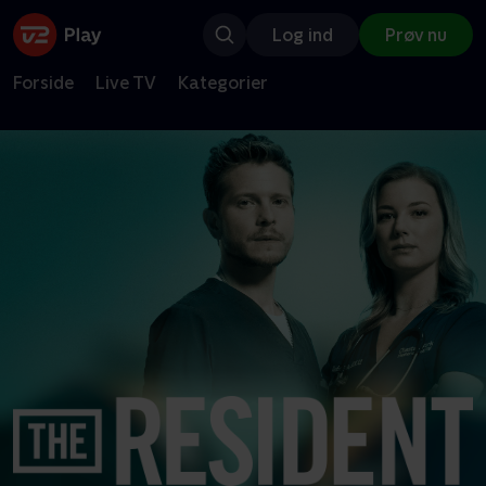
Log ind
Prøv nu
Forside
Live TV
Kategorier