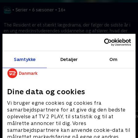
•
Serier
•
6 sæsoner
•
16+
The Resident er et stærkt lægedrama, der følger de sidste år i
en ung medicinstuderendes uddannelse og afslører, hvad der
virkelig foregår på amerikanske hospitaler på både godt og
ondt.
Samtykke
Detaljer
Om
Kræver tilkøb
Mere indhold fra Disney+
Dine data og cookies
Vi bruger egne cookies og cookies fra
samarbejdspartnere for at give dig den bedste
oplevelse af TV 2 PLAY, til statistik og til at
målrette annoncer til dig. Vores
samarbejdspartnere kan anvende cookie-data til
målrettet markedsføring på egne og andres