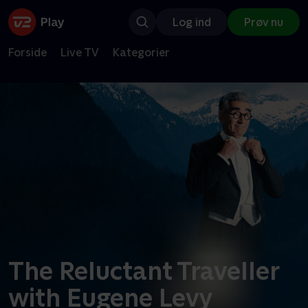
Log ind
Prøv nu
Forside
Live TV
Kategorier
The Reluctant Traveller
with Eugene Levy