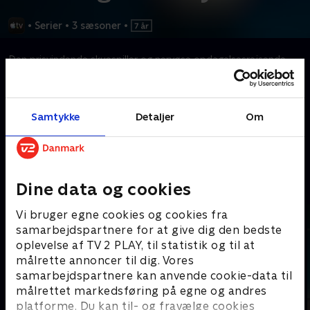
•
Serier
•
3 sæsoner
•
Den prisvindende skuespiller og nervøse opdagelsesrejsende
Eugene Levy træder ud af sin tryghedszone og tager på en
forrygende tur til verdens smukkeste og mest fascinerende
rejsemål.
Samtykke
Detaljer
Om
Kræver tilkøb
Mere indhold fra Apple TV
Dine data og cookies
Vi bruger egne cookies og cookies fra
samarbejdspartnere for at give dig den bedste
oplevelse af TV 2 PLAY, til statistik og til at
målrette annoncer til dig. Vores
samarbejdspartnere kan anvende cookie-data til
målrettet markedsføring på egne og andres
platforme. Du kan til- og fravælge cookies