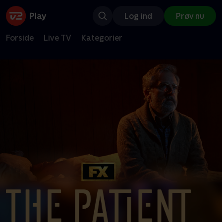
Log ind
Prøv nu
Forside
Live TV
Kategorier