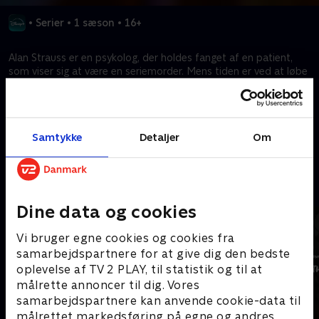
•
Serier
•
1 sæson
•
16+
Alan Strauss er en psykolog, der holdes fanget af en patient,
som viser sig at være en seriemorder. Mens tiden er ved at løbe
ud, kæmper Alan desperat for at stoppe Sam, før Alan bliver
medskyldig i Sams mord eller endnu værre - selv bliver myrdet.
Samtykke
Detaljer
Om
Kræver tilkøb
Mere indhold fra Disney+
Dine data og cookies
Vi bruger egne cookies og cookies fra
samarbejdspartnere for at give dig den bedste
oplevelse af TV 2 PLAY, til statistik og til at
målrette annoncer til dig. Vores
samarbejdspartnere kan anvende cookie-data til
målrettet markedsføring på egne og andres