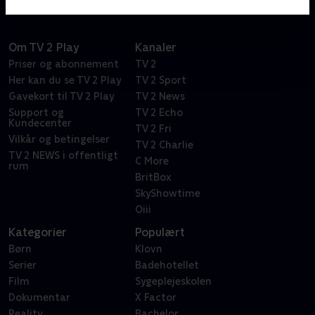
Om TV 2 Play
Kanaler
Priser og abonnement
TV 2
Her kan du se TV 2 Play
TV 2 Sport
Gavekort til TV 2 Play
TV 2 News
Support og
TV 2 Echo
Kundecenter
TV 2 Fri
Vilkår og betingelser
TV 2 Charlie
TV 2 NEWS i offentligt
C More
rum
BritBox
SkyShowtime
Oiii
Kategorier
Populært
Børn
Klovn
Serier
Badehotellet
Film
Sygeplejeskolen
Dokumentar
X Factor
Reality
Bachelor