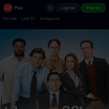
Log ind
Prøv nu
Forside
Live TV
Kategorier