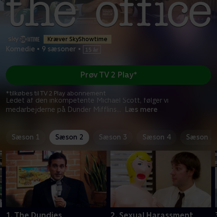
Kræver SkyShowtime
Komedie
•
9 sæsoner
•
Prøv TV 2 Play*
*tilkøbes til TV 2 Play abonnement
Ledet af den inkompetente Michael Scott, følger vi
medarbejderne på Dunder Mifflins
...
Læs mere
Sæson 1
Sæson 2
Sæson 3
Sæson 4
Sæson 5
1. The Dundies
2. Sexual Harassment