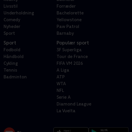
Livsstil
Forræder
Underholdning
Bachelorette
Comedy
Yellowstone
Nyheder
Paw Patrol
Sport
Barnaby
Sport
Populær sport
Fodbold
3F Superliga
Håndbold
Tour de France
Cykling
FIFA VM 2026
Tennis
A Liga
Badminton
ATP
WTA
NFL
Serie A
Diamond League
La Vuelta