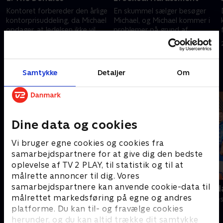
Kontoret forbereder den årlige
En skummel sælger besøger
kontorprisuddeling, da Michael
Michael, og Michael kommer i
opdager, at ledelsen ikke vil
problemer på grund af
betale.
upassende e-mails.
20. september 2022 • 20 min
20. september 2022 • 20 min
Samtykke
Detaljer
Om
Andre så også
Dine data og cookies
Vi bruger egne cookies og cookies fra
samarbejdspartnere for at give dig den bedste
oplevelse af TV 2 PLAY, til statistik og til at
målrette annoncer til dig. Vores
samarbejdspartnere kan anvende cookie-data til
Anstalten
Robssons (da
målrettet markedsføring på egne og andres
Komedie • 1 sæsoner
Komedie • 1 sæ
platforme. Du kan til- og fravælge cookies
herunder, og du kan altid trække dit samtykke