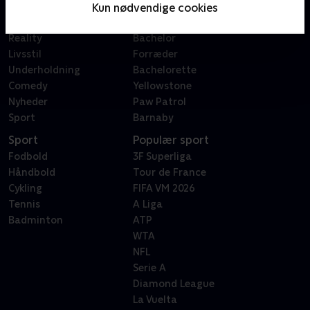
Film
Sygeplejeskolen
Kun nødvendige cookies
Dokumentar
X Factor
Reality
Bachelor
Livsstil
Forræder
Underholdning
Bachelorette
Comedy
Yellowstone
Nyheder
Paw Patrol
Sport
Barnaby
Sport
Populær sport
Fodbold
3F Superliga
Håndbold
Tour de France
Cykling
FIFA VM 2026
Tennis
A Liga
Badminton
ATP
WTA
NFL
Serie A
Diamond League
La Vuelta