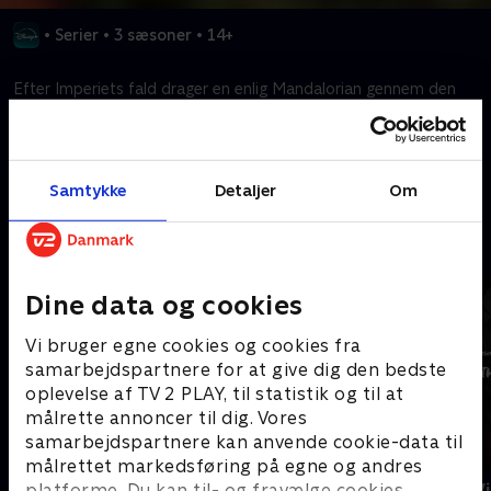
•
Serier
•
3 sæsoner
•
14+
Efter Imperiets fald drager en enlig Mandalorian gennem den
lovløse galakse med sit hittebarn, Grogu.
Kræver tilkøb
Samtykke
Detaljer
Om
Mere indhold fra Disney+
Dine data og cookies
Vi bruger egne cookies og cookies fra
samarbejdspartnere for at give dig den bedste
oplevelse af TV 2 PLAY, til statistik og til at
målrette annoncer til dig. Vores
samarbejdspartnere kan anvende cookie-data til
målrettet markedsføring på egne og andres
The Shards
Star Wars: V
platforme. Du kan til- og fravælge cookies