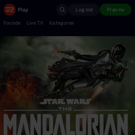
Log ind
Prøv nu
Forside
Live TV
Kategorier