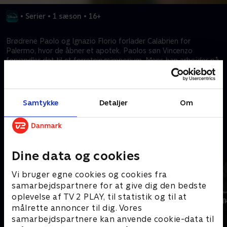
•
Serier
•
1 sæson
•
16+
Brødrene Paolo og Ignazio Florio forlader Calabrien for
Palermo, hvor de åbner et apotek. Paolos søn Vincenzo
forvandler det til et forretningsimperium. Mens han arbejder på
at etablere familien Florios navn, får hans kærlighed til Giulia
ham til at give afkald på adelige aspirationer.
Samtykke
Detaljer
Om
Kræver tilkøb
Mere indhold fra Disney+
Dine data og cookies
Vi bruger egne cookies og cookies fra
samarbejdspartnere for at give dig den bedste
oplevelse af TV 2 PLAY, til statistik og til at
målrette annoncer til dig. Vores
samarbejdspartnere kan anvende cookie-data til