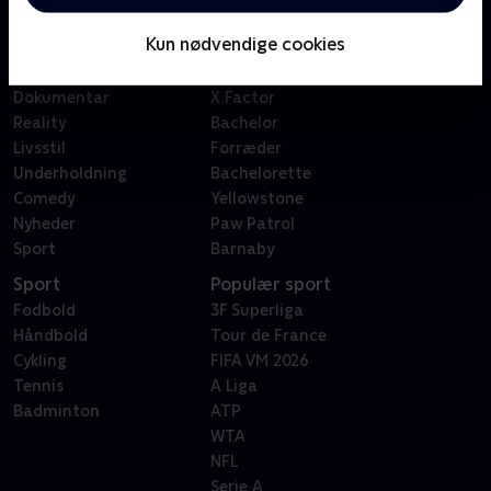
Børn
Klovn
Kun nødvendige cookies
Serier
Badehotellet
Film
Sygeplejeskolen
Dokumentar
X Factor
Reality
Bachelor
Livsstil
Forræder
Underholdning
Bachelorette
Comedy
Yellowstone
Nyheder
Paw Patrol
Sport
Barnaby
Sport
Populær sport
Fodbold
3F Superliga
Håndbold
Tour de France
Cykling
FIFA VM 2026
Tennis
A Liga
Badminton
ATP
WTA
NFL
Serie A