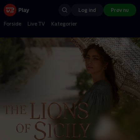
Log ind
Prøv nu
Forside
Live TV
Kategorier