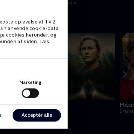
25. marts 2026 • 45 min
edste oplevelse af TV 2
e kan anvende cookie-data
ge cookies herunder, og
 bunden af siden. Læs
Marketing
Ulvesommer
Máxi
rama • 1 sæsoner
Drama 
s
Acceptér alle