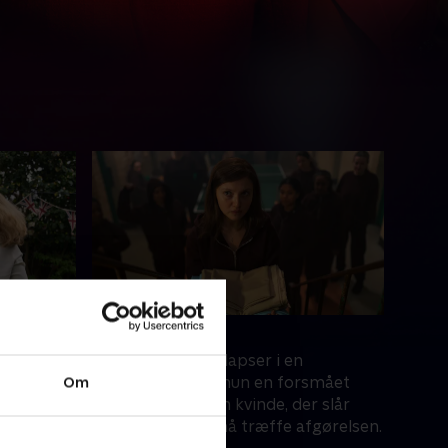
4. Episode 4
kker i
Janes eventyr kollapser i en
Om
en ferie i
mordretssag. Er hun en forsmået
fe.
elskerinde eller en kvinde, der slår
tilbage? Juryen må træffe afgørelsen.