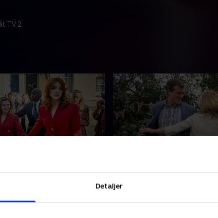
t TV 2.
de 2
3. Episode 3
ntyr trues, men den
Der begynder at opstå spræ
Detaljer
iske Tommy Cressman
Jane og Tommys forhold, og 
p som en mulig
Sydfrankrig ender i katastro
rans. Måske er han nøglen
25. marts 2026 • 46 min