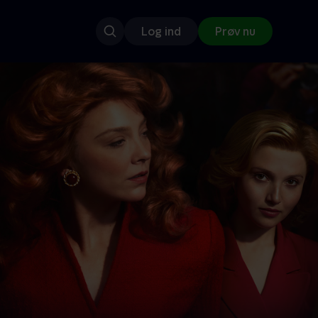
Log ind
Prøv nu