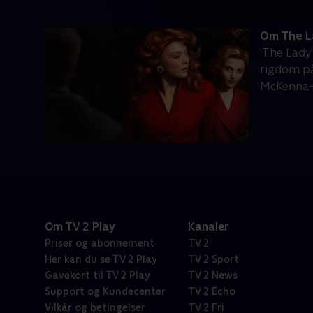
Om The L
‘The Lady
rigdom p
McKenna-B
Om TV 2 Play
Kanaler
Priser og abonnement
TV 2
Her kan du se TV 2 Play
TV 2 Sport
Gavekort til TV 2 Play
TV 2 News
Support og Kundecenter
TV 2 Echo
Vilkår og betingelser
TV 2 Fri