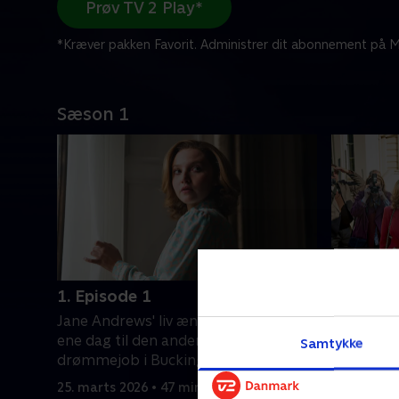
Prøv TV 2 Play*
*Kræver pakken Favorit. Administrer dit abonnement på Mi
Sæson 1
1. Episode 1
2. Episo
Jane Andrews' liv ændrer sig fra den
Janes eve
ene dag til den anden, da hun får sit
karismat
Samtykke
drømmejob i Buckingham Palace.
dukker o
redningsk
25. marts 2026 • 47 min