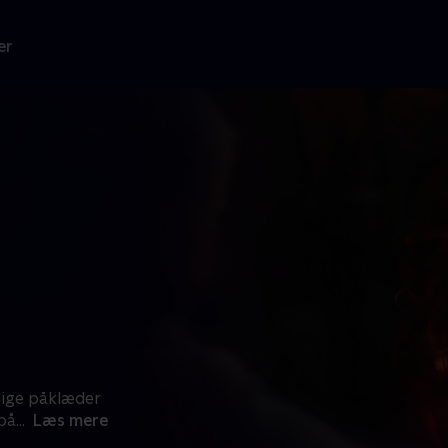
er
lige påklæder
 på
...
Læs mere