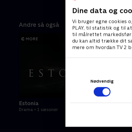
til hendes
25. marts 
Dine data og coo
Vi bruger egne cookies o
Andre så også
PLAY, til statistik og ti
til målrettet markedsfør
du kan altid trække dit s
mere om hvordan TV 2 be
Nødvendig
Estonia
Drama • 1 sæsoner