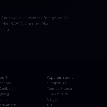
Andrews, hvis rejse fra fattigdom til
. Med BAFTA-vinderen Mia
erne.
port
Populær sport
odbold
3F Superliga
åndbold
Tour de France
ykling
FIFA VM 2026
ennis
A Liga
adminton
ATP