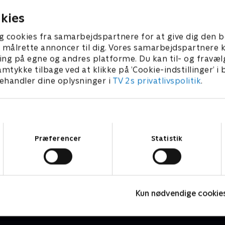
 lykkelige slutning?
2026 • 47 min
kies
g cookies fra samarbejdspartnere for at give dig den b
l at målrette annoncer til dig. Vores samarbejdspartner
ing på egne og andres platforme. Du kan til- og fravæl
amtykke tilbage ved at klikke på ’Cookie-indstillinger’ i
handler dine oplysninger i
TV 2s privatlivspolitik
.
Samtykkevalg
Præferencer
Statistik
Voksne mennesker
Drama • 1 sæsoner
D
Kun nødvendige cookie