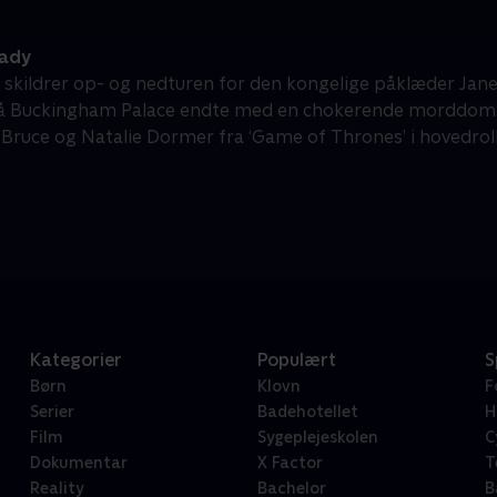
ady
’ skildrer op- og nedturen for den kongelige påklæder Jane 
å Buckingham Palace endte med en chokerende morddom
ruce og Natalie Dormer fra ‘Game of Thrones’ i hovedroll
Kategorier
Populært
S
Børn
Klovn
F
Serier
Badehotellet
H
Film
Sygeplejeskolen
C
Dokumentar
X Factor
T
Reality
Bachelor
B