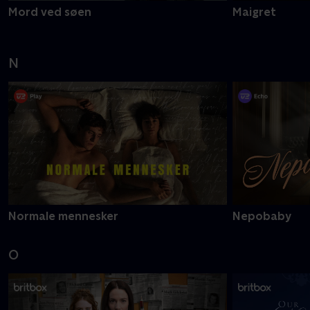
Mord ved søen
Maigret
N
Normale mennesker
Nepobaby
O