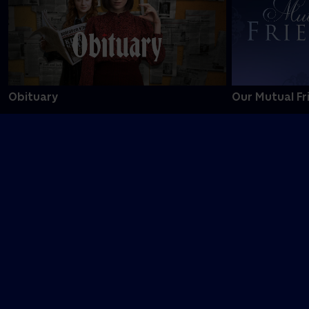
Obituary
Our Mutual Fr
P
Problemet med Maggie Cole
Passenger