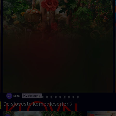
Ny episode
De sjoveste komedieserier