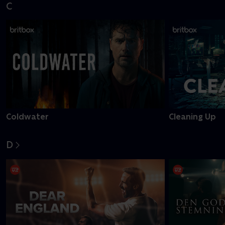
C
Coldwater
Cleaning Up
D