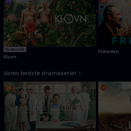
Danmarks pinligste makkerpar Frank og Casper navigerer livet
med tvivlsom succes
Mere info
Ny episode
Friheden
Klovn
Vores bedste dramaserier