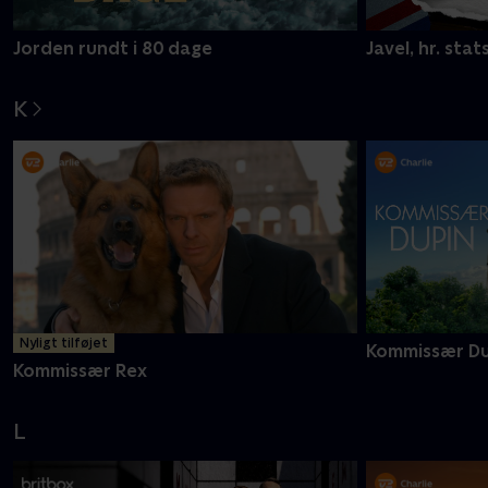
Jorden rundt i 80 dage
Javel, hr. stat
K
Nyligt tilføjet
Kommissær Du
Kommissær Rex
L