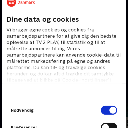
Hacks
#
Dine data og cookies
Vi bruger egne cookies og cookies fra
samarbejdspartnere for at give dig den bedste
oplevelse af TV 2 PLAY, til statistik og til at
målrette annoncer til dig. Vores
samarbejdspartnere kan anvende cookie-data til
målrettet markedsføring på egne og andres
platforme. Du kan til- og fravælge cookies
herunder, og du kan altid trække dit samtykke
15 Days
tilbage ved at klikke på ’Cookie-indstillinger’ i
bunden af siden. Læs mere om hvordan TV 2
behandler dine oplysninger i
A
TV 2s privatlivspolitik
.
Samtykkevalg
Nødvendig
Præferencer