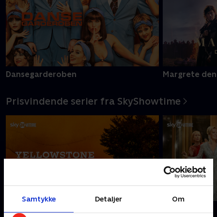
Dansegarderoben
Margrete den
Prisvindende serier fra SkyShowtime
Samtykke
Detaljer
Om
Nyligt tilføjet
Yellowstone