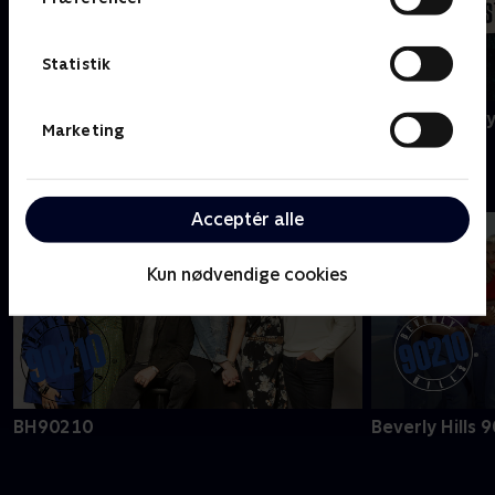
Statistik
Agatha Christie's Poirot
A Ghost Story
Marketing
B
Acceptér alle
Kun nødvendige cookies
BH90210
Beverly Hills 