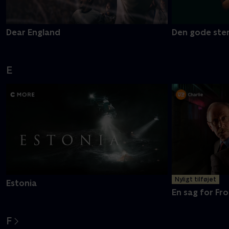
Dear England
Den gode ste
E
Nyligt tilføjet
Estonia
En sag for Fro
F