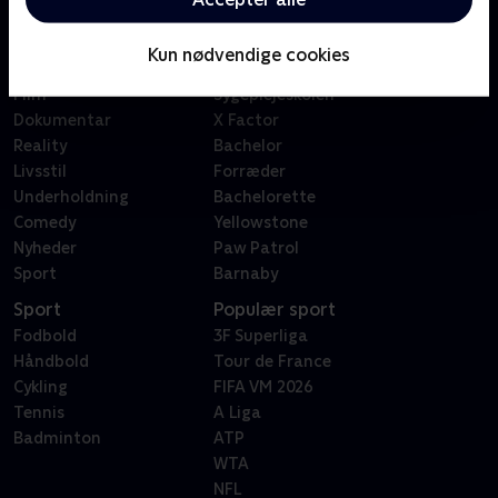
Kategorier
Populært
Børn
Klovn
Kun nødvendige cookies
Serier
Badehotellet
Film
Sygeplejeskolen
Dokumentar
X Factor
Reality
Bachelor
Livsstil
Forræder
Underholdning
Bachelorette
Comedy
Yellowstone
Nyheder
Paw Patrol
Sport
Barnaby
Sport
Populær sport
Fodbold
3F Superliga
Håndbold
Tour de France
Cykling
FIFA VM 2026
Tennis
A Liga
Badminton
ATP
WTA
NFL