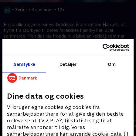
•
Serier
•
3 sæsoner
•
12+
En familietragedie tvinger brødrene Frank og Joe Hardy til at
flytte fra storbyen til deres forældres hjemby hen over
sommeren. Men det, de troede ville blive en kedelig sommer i
den lille by Bridgeport, bliver noget helt andet, da deres fars
hemmelige efterforskning opsluger dem og gør alle Bridgeports
tilsyneladende almindelige borgere til mistænkte.
Samtykke
Detaljer
Om
Kræver tilkøb
Mere indhold fra Disney+
Dine data og cookies
Vi bruger egne cookies og cookies fra
samarbejdspartnere for at give dig den bedste
oplevelse af TV 2 PLAY, til statistik og til at
målrette annoncer til dig. Vores
samarbejdspartnere kan anvende cookie-data til