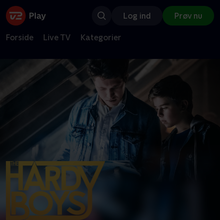
Log ind
Prøv nu
Forside
Live TV
Kategorier