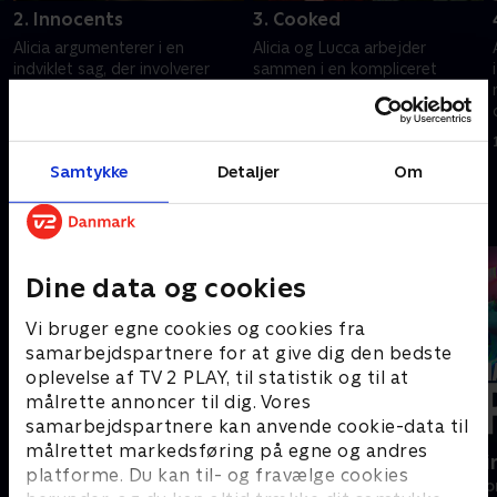
2. Innocents
3. Cooked
Alicia argumenterer i en
Alicia og Lucca arbejder
indviklet sag, der involverer
sammen i en kompliceret
billeder en mor tog af sin søn.
retssag, der involverer handel
Alicia overvejer at få hjælp af
med designerstoffer. Eli
n
efterforskeren Jason Crouse.
opfordrer Alicia og Veronica til
1. juli 2021 • 41 min
1. juli 2021 • 41 min
at hjælpe Peter.
Samtykke
Detaljer
Om
Andre så også
Dine data og cookies
Vi bruger egne cookies og cookies fra
samarbejdspartnere for at give dig den bedste
oplevelse af TV 2 PLAY, til statistik og til at
målrette annoncer til dig. Vores
samarbejdspartnere kan anvende cookie-data til
målrettet markedsføring på egne og andres
Efterforskningen
Happy fucki
platforme. Du kan til- og fravælge cookies
Drama • 1 sæsoner
Drama • 1 sæso