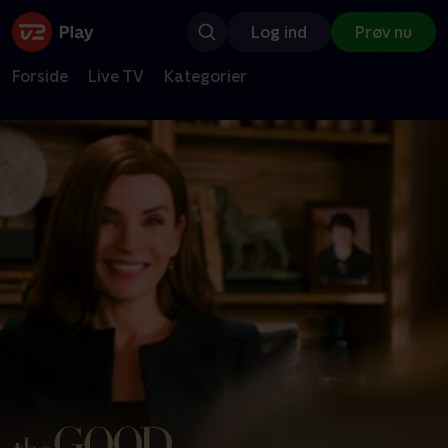
Log ind
Prøv nu
Forside
Live TV
Kategorier