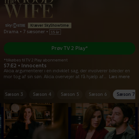
Kræver SkyShowtime
Drama
•
7 sæsoner
•
Prøv TV 2 Play*
*tilkøbes til TV 2 Play abonnement
S7:E2 • Innocents
Alicia argumenterer i en indviklet sag, der involverer billeder en
mor tog af sin søn. Alicia overvejer at få hjælp af
...
Læs mere
Sæson 3
Sæson 4
Sæson 5
Sæson 6
Sæson 7