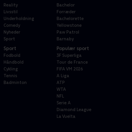
Reality
Bachelor
Livsstil
Forræder
Underholdning
Bachelorette
Comedy
Yellowstone
Nyheder
Paw Patrol
Sport
Barnaby
Sport
Populær sport
Fodbold
3F Superliga
Håndbold
Tour de France
Cykling
FIFA VM 2026
Tennis
A Liga
Badminton
ATP
WTA
NFL
Serie A
Diamond League
La Vuelta