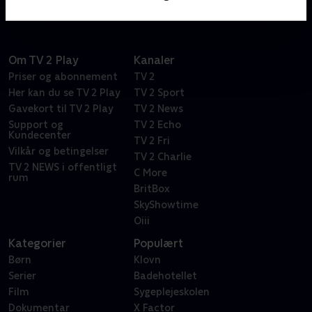
Om TV 2 Play
Kanaler
Priser og abonnement
TV 2
Her kan du se TV 2 Play
TV 2 Sport
Gavekort til TV 2 Play
TV 2 News
Support og
TV 2 Echo
Kundecenter
TV 2 Fri
Vilkår og betingelser
TV 2 Charlie
TV 2 NEWS i offentligt
C More
rum
BritBox
SkyShowtime
Oiii
Kategorier
Populært
Børn
Klovn
Serier
Badehotellet
Film
Sygeplejeskolen
Dokumentar
X Factor