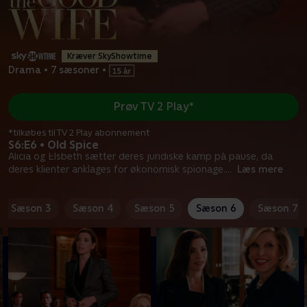
Kræver SkyShowtime
Drama
•
7 sæsoner
•
Prøv TV 2 Play*
*tilkøbes til TV 2 Play abonnement
S6:E6 • Old Spice
Alicia og Elsbeth sætter deres juridiske kamp på pause, da
deres klienter anklages for økonomisk spionage.
...
Læs mere
Sæson 3
Sæson 4
Sæson 5
Sæson 6
Sæson 7