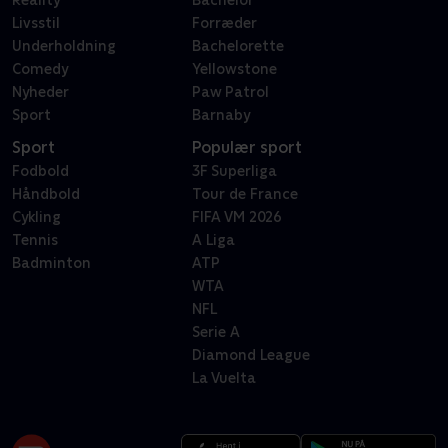
Reality
Bachelor
Livsstil
Forræder
Underholdning
Bachelorette
Comedy
Yellowstone
Nyheder
Paw Patrol
Sport
Barnaby
Sport
Populær sport
Fodbold
3F Superliga
Håndbold
Tour de France
Cykling
FIFA VM 2026
Tennis
A Liga
Badminton
ATP
WTA
NFL
Serie A
Diamond League
La Vuelta