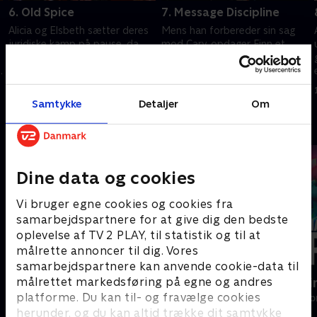
6. Old Spice
7. Message Discipline
Alicia og Elsbeth sætter deres
Mens han forbereder sin sag
juridiske kamp på pause, da
mod Cary, opdager Finn et
deres klienter anklages for
potentielt altødelæggende
e
økonomisk spionage. Diane ser
bevismateriale, der kan få
en mulighed for at aktivere sit
følger for Alicia og Peter.
1. juli 2021 • 41 min
1. juli 2021 • 41 min
skifte.
Samtykke
Detaljer
Om
Andre så også
Dine data og cookies
Vi bruger egne cookies og cookies fra
samarbejdspartnere for at give dig den bedste
oplevelse af TV 2 PLAY, til statistik og til at
målrette annoncer til dig. Vores
samarbejdspartnere kan anvende cookie-data til
målrettet markedsføring på egne og andres
Máxima - en royal romance
Happy fucki
platforme. Du kan til- og fravælge cookies
Drama • 1 sæsoner
Drama • 1 sæso
herunder, og du kan altid trække dit samtykke