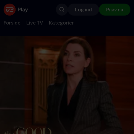
Log ind
Prøv nu
Forside
Live TV
Kategorier