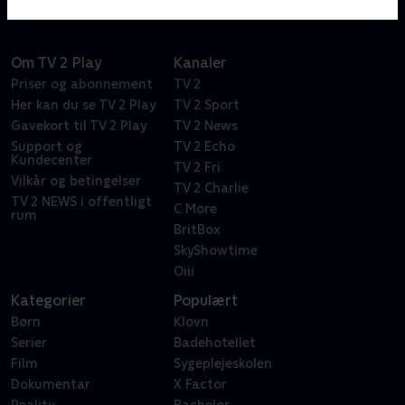
Om TV 2 Play
Kanaler
Priser og abonnement
TV 2
Her kan du se TV 2 Play
TV 2 Sport
Gavekort til TV 2 Play
TV 2 News
Support og
TV 2 Echo
Kundecenter
TV 2 Fri
Vilkår og betingelser
TV 2 Charlie
TV 2 NEWS i offentligt
C More
rum
BritBox
SkyShowtime
Oiii
Kategorier
Populært
Børn
Klovn
Serier
Badehotellet
Film
Sygeplejeskolen
Dokumentar
X Factor