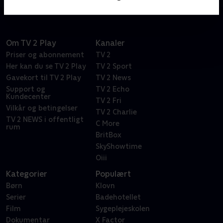
Om TV 2 Play
Kanaler
Priser og abonnement
TV 2
Her kan du se TV 2 Play
TV 2 Sport
Gavekort til TV 2 Play
TV 2 News
Support og
TV 2 Echo
Kundecenter
TV 2 Fri
Vilkår og betingelser
TV 2 Charlie
TV 2 NEWS i offentligt
C More
rum
BritBox
SkyShowtime
Oiii
Kategorier
Populært
Børn
Klovn
Serier
Badehotellet
Film
Sygeplejeskolen
Dokumentar
X Factor