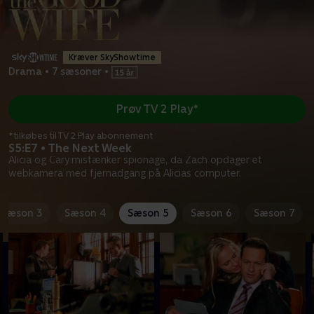
Kræver SkyShowtime
Drama
•
7 sæsoner
•
Prøv TV 2 Play*
*tilkøbes til TV 2 Play abonnement
S5:E7 • The Next Week
Alicia og Cary mistænker spionage, da Zach opdager et
webkamera med fjernadgang på Alicias computer.
Sæson 3
Sæson 4
Sæson 5
Sæson 6
Sæson 7