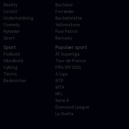
Reality
Bachelor
Livsstil
Forræder
Underholdning
Bachelorette
Comedy
Yellowstone
Nyheder
Paw Patrol
Sport
Barnaby
Sport
Populær sport
Fodbold
3F Superliga
Håndbold
Tour de France
Cykling
FIFA VM 2026
Tennis
A Liga
Badminton
ATP
WTA
NFL
Serie A
Diamond League
La Vuelta