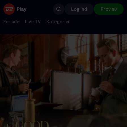
Log ind
Prøv nu
Forside
Live TV
Kategorier