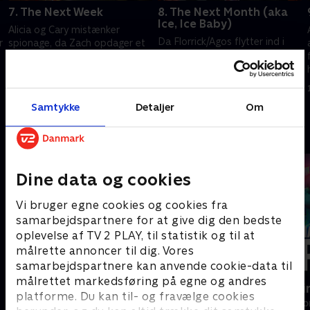
7. The Next Week
8. The Next Month (aka
Ice, Ice Baby)
Alicia og Cary mistænker
Da Florrick/Agos flytter ind i
r
spionage, da Zach opdager et
deres nye kontorer,
webkamera med fjernadgang
repræsenterer Alicia en
på Alicias computer.
udokumenteret immigrant, der
1. juli 2021 • 42 min
står til udvisning, hvis han ikke
1. juli 2021 • 40 min
Samtykke
Detaljer
Om
vidner mod et kartel.
Andre så også
Dine data og cookies
Vi bruger egne cookies og cookies fra
samarbejdspartnere for at give dig den bedste
oplevelse af TV 2 PLAY, til statistik og til at
målrette annoncer til dig. Vores
samarbejdspartnere kan anvende cookie-data til
målrettet markedsføring på egne og andres
Efterforskningen
Happy fucki
platforme. Du kan til- og fravælge cookies
Drama • 1 sæsoner
Drama • 1 sæso