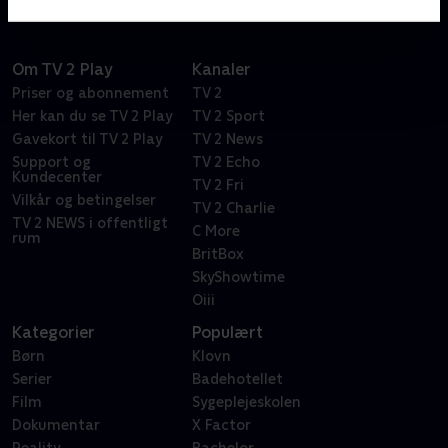
Om TV 2 Play
Kanaler
Priser og abonnement
TV 2
Her kan du se TV 2 Play
TV 2 Sport
Gavekort til TV 2 Play
TV 2 News
Support og
TV 2 Echo
Kundecenter
TV 2 Fri
Vilkår og betingelser
TV 2 Charlie
TV 2 NEWS i offentligt
C More
rum
BritBox
SkyShowtime
Oiii
Kategorier
Populært
Børn
Klovn
Serier
Badehotellet
Film
Sygeplejeskolen
Dokumentar
X Factor