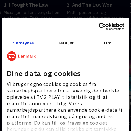
1. I Fought The Law
2. And The Law Won
d
Alicia går i offensiven, da hun
Midt i personale- og
skal forsvare Zach, der er
økonominedskæringer prøver
blevet mål for en emsig soldat.
Will at hjælpe ved at afslå et
lavt forlig i sin første sag efter
1. juli 2021 • 42 min
at være kommet tilbage. Alicia
1. juli 2021 • 41 min
hjælper Peter.
Samtykke
Detaljer
Om
Andre så også
Dine data og cookies
Vi bruger egne cookies og cookies fra
samarbejdspartnere for at give dig den bedste
oplevelse af TV 2 PLAY, til statistik og til at
målrette annoncer til dig. Vores
samarbejdspartnere kan anvende cookie-data til
målrettet markedsføring på egne og andres
Efterforskningen
Happy fucki
platforme. Du kan til- og fravælge cookies
Drama • 1 sæsoner
Drama • 1 sæso
herunder, og du kan altid trække dit samtykke