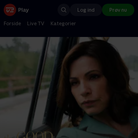
Log ind
Prøv nu
Forside
Live TV
Kategorier