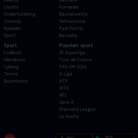
Reality
Bachelor
Livsstil
Forræder
Underholdning
Bachelorette
Comedy
Yellowstone
Nyheder
Paw Patrol
Sport
Barnaby
Sport
Populær sport
Fodbold
3F Superliga
Håndbold
Tour de France
Cykling
FIFA VM 2026
Tennis
A Liga
Badminton
ATP
WTA
NFL
Serie A
Diamond League
La Vuelta