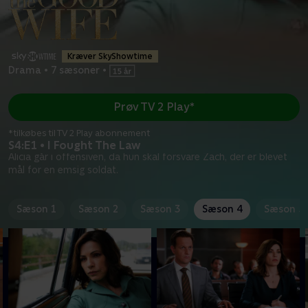
Kræver SkyShowtime
Drama
•
7 sæsoner
•
Prøv TV 2 Play*
*tilkøbes til TV 2 Play abonnement
S4:E1 • I Fought The Law
Alicia går i offensiven, da hun skal forsvare Zach, der er blevet
mål for en emsig soldat.
Sæson 1
Sæson 2
Sæson 3
Sæson 4
Sæson 5