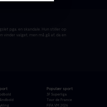
slet pga. en skandale. Hun stiller op
un vinder valget, men må gå af, da en
port
Populær sport
odbold
3F Superliga
åndbold
Tour de France
ykling
FIFA VM 2026