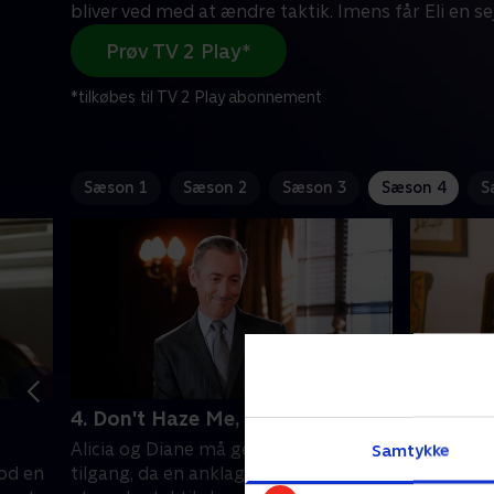
bliver ved med at ændre taktik. Imens får Eli en sej
Prøv TV 2 Play*
*tilkøbes til TV 2 Play abonnement
Sæson 1
Sæson 2
Sæson 3
Sæson 4
S
4. Don't Haze Me, Bro
5. Waiti
Alicia og Diane må genopfinde deres
Da politi
Samtykke
mod en
tilgang, da en anklager bliver ved med
revisor, m