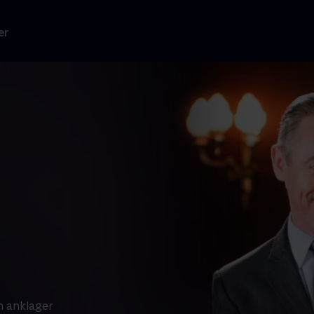
er
n anklager