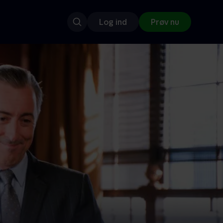
Log ind
Prøv nu