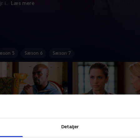
r i
...
Læs mere
æson 5
Sæson 6
Sæson 7
ng For The Knock
6. The Art Of War
Detaljer
et anholder narkohandlerens
En kvindelig officer anklager
å Alicia og Diane
entreprenør for voldtægt.