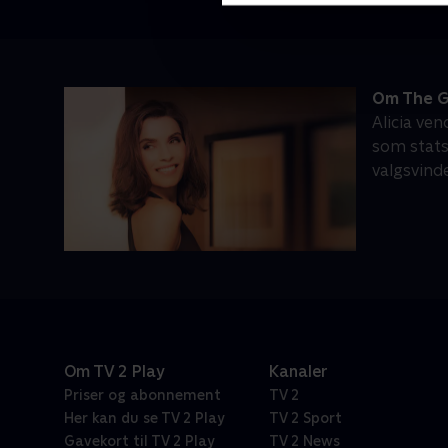
Om The G
Alicia ve
som stats
valgsvinde
Om TV 2 Play
Kanaler
Priser og abonnement
TV 2
Her kan du se TV 2 Play
TV 2 Sport
Gavekort til TV 2 Play
TV 2 News