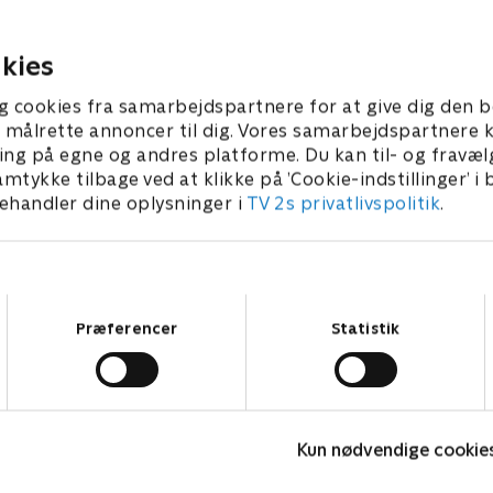
de med hans andet
hun overhovedet sagsøge ha
rma for at finde ud af, om
skal bevise hendes rettighed
r ude efter ham.
kies
 • 42 min
1. juli 2021 • 41 min
g cookies fra samarbejdspartnere for at give dig den b
l at målrette annoncer til dig. Vores samarbejdspartner
ing på egne og andres platforme. Du kan til- og fravæl
amtykke tilbage ved at klikke på ’Cookie-indstillinger’ i
handler dine oplysninger i
TV 2s privatlivspolitik
.
Samtykkevalg
Præferencer
Statistik
Happy fucking Pride
F
Kun nødvendige cookie
Drama • 1 sæsoner
D