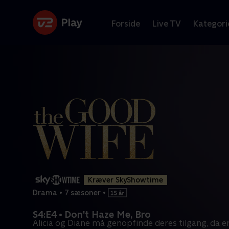
Forside
Live TV
Kategori
Kræver SkyShowtime
Drama
•
7 sæsoner
•
S4:E4 • Don't Haze Me, Bro
Alicia og Diane må genopfinde deres tilgang, da e