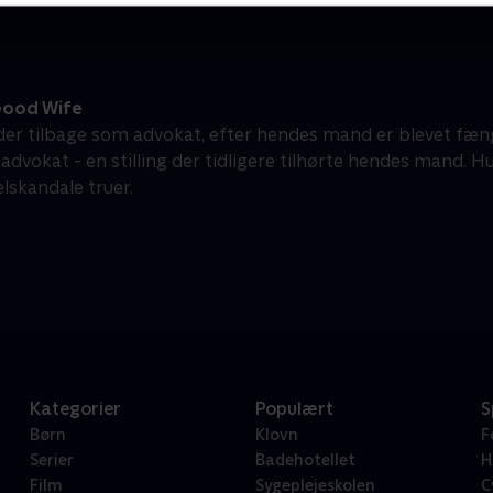
ood Wife
nder tilbage som advokat, efter hendes mand er blevet fæng
advokat - en stilling der tidligere tilhørte hendes mand. H
lskandale truer.
Kategorier
Populært
S
Børn
Klovn
F
Serier
Badehotellet
H
Film
Sygeplejeskolen
C