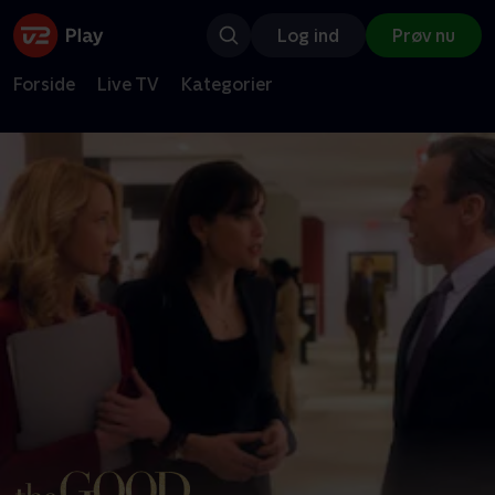
Log ind
Prøv nu
Forside
Live TV
Kategorier