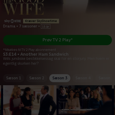
Kræver SkyShowtime
Drama
•
7 sæsoner
•
Prøv TV 2 Play*
*tilkøbes til TV 2 Play abonnement
S3:E14 • Another Ham Sandwich
Wills juridiske bestikkelsessag skal for en storjury. Men hvem er
egentlig skurken her?
Sæson 1
Sæson 2
Sæson 3
Sæson 4
Sæson 5