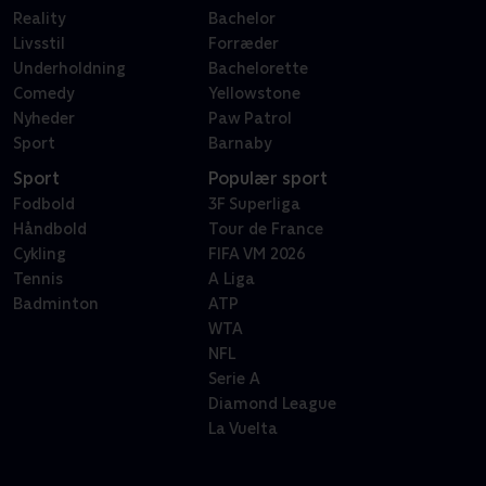
Reality
Bachelor
Livsstil
Forræder
Underholdning
Bachelorette
Comedy
Yellowstone
Nyheder
Paw Patrol
Sport
Barnaby
Sport
Populær sport
Fodbold
3F Superliga
Håndbold
Tour de France
Cykling
FIFA VM 2026
Tennis
A Liga
Badminton
ATP
WTA
NFL
Serie A
Diamond League
La Vuelta