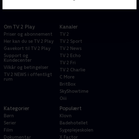
Om TV 2 Play
Kanaler
Priser og abonnement
TV 2
Her kan du se TV 2 Play
TV 2 Sport
Gavekort til TV 2 Play
TV 2 News
Support og
TV 2 Echo
Kundecenter
TV 2 Fri
Vilkår og betingelser
TV 2 Charlie
TV 2 NEWS i offentligt
C More
rum
BritBox
SkyShowtime
Oiii
Kategorier
Populært
Børn
Klovn
Serier
Badehotellet
Film
Sygeplejeskolen
Dokumentar
X Factor