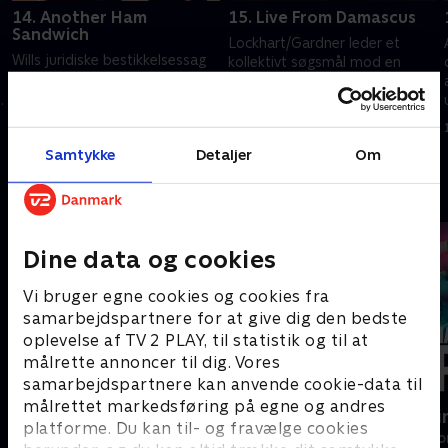
14. Another Ham
15. Live From Damascus
Sandwich
Lockhart/Gardner leder et
Wills juridiske bestikkelsessag
kollektivt søgsmål mod en
skal for en storjury. Men hvem
software-virksomhed, der
er egentlig skurken her?
n
tillod den syriske regering at få
amerikanske borgere til at
1. juli 2021 • 42 min
1. juli 2021 • 41 min
forsvinde.
Samtykke
Detaljer
Om
Andre så også
Dine data og cookies
Vi bruger egne cookies og cookies fra
samarbejdspartnere for at give dig den bedste
oplevelse af TV 2 PLAY, til statistik og til at
målrette annoncer til dig. Vores
samarbejdspartnere kan anvende cookie-data til
målrettet markedsføring på egne og andres
Efterforskningen
Happy fucki
platforme. Du kan til- og fravælge cookies
Drama • 1 sæsoner
Drama • 1 sæso