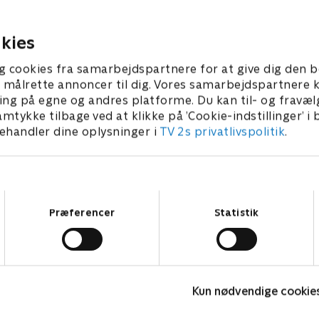
 Wendy Scott-Carr vil have
Diane og Will sætte deres p
 Peter.
pause, da Derrick Bond k
et stor klient.
kies
 • 43 min
1. juli 2021 • 41 min
g cookies fra samarbejdspartnere for at give dig den b
l at målrette annoncer til dig. Vores samarbejdspartner
ing på egne og andres platforme. Du kan til- og fravæl
amtykke tilbage ved at klikke på ’Cookie-indstillinger’ i
handler dine oplysninger i
TV 2s privatlivspolitik
.
Samtykkevalg
Præferencer
Statistik
Efterforskningen
H
Kun nødvendige cookie
Drama • 1 sæsoner
D