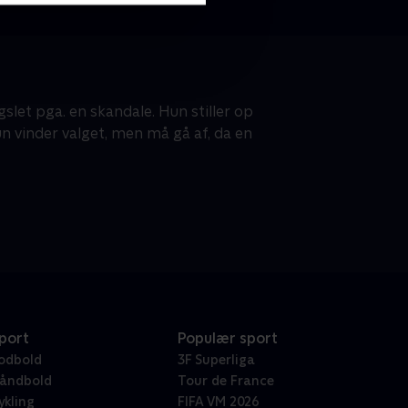
slet pga. en skandale. Hun stiller op
un vinder valget, men må gå af, da en
port
Populær sport
odbold
3F Superliga
åndbold
Tour de France
ykling
FIFA VM 2026