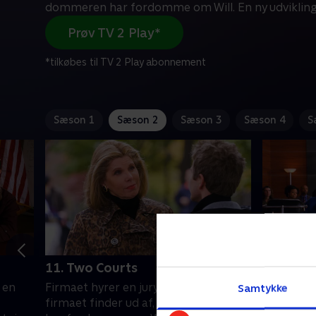
dommeren har fordomme om Will. En ny udvikling
Prøv TV 2 Play*
*tilkøbes til TV 2 Play abonnement
Sæson 1
Sæson 2
Sæson 3
Sæson 4
S
11. Two Courts
12. Silly
 en
Firmaet hyrer en jurykonsulent, da
Alicia for
Samtykke
firmaet finder ud af, at dommeren
tvang til