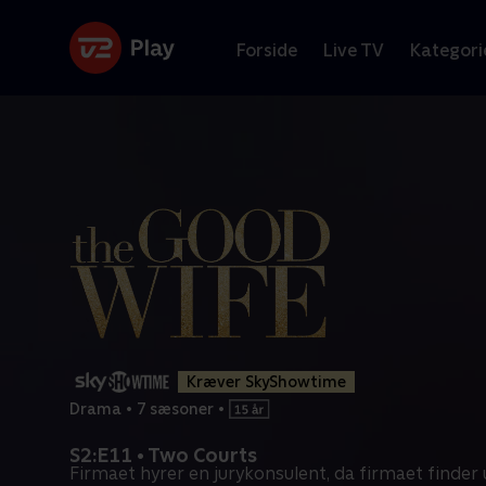
Forside
Live TV
Kategori
Kræver SkyShowtime
Drama
•
7 sæsoner
•
S2:E11 • Two Courts
Firmaet hyrer en jurykonsulent, da firmaet finder u