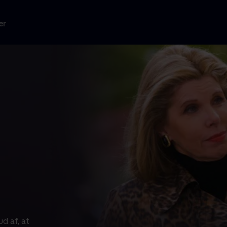
er
d af, at