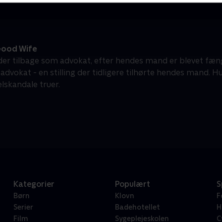
ood Wife
nder tilbage som advokat, efter hendes mand er blevet fæng
advokat - en stilling der tidligere tilhørte hendes mand. H
lskandale truer.
Kategorier
Populært
S
Børn
Klovn
F
Serier
Badehotellet
H
Film
Sygeplejeskolen
C