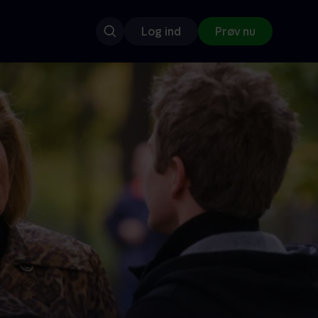
Log ind
Prøv nu