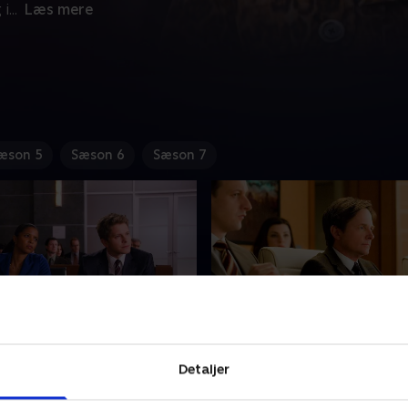
 i
...
Læs mere
æson 5
Sæson 6
Sæson 7
 Season
13. Real Deal
Detaljer
svarer en indsat, der under
Alicia er splittet af, hvorvidt
står at have myrdet en
stole på Louis. I mellemtid