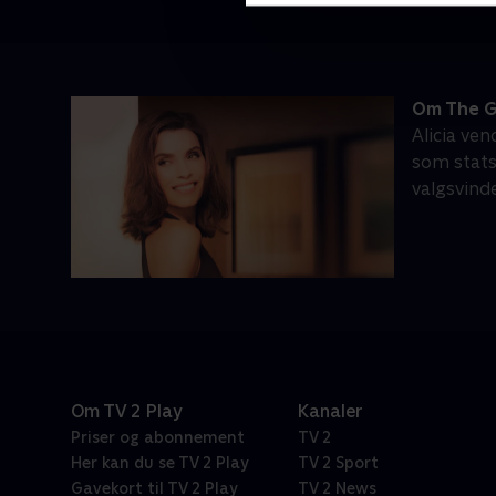
Om The G
Alicia ve
som stats
valgsvinde
Om TV 2 Play
Kanaler
Priser og abonnement
TV 2
Her kan du se TV 2 Play
TV 2 Sport
Gavekort til TV 2 Play
TV 2 News