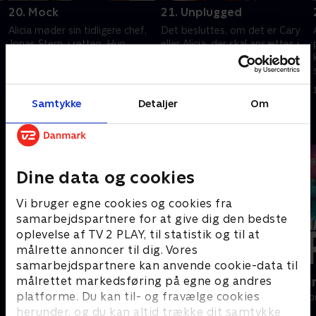
20. Mock
21. Unplugged
Alicia møder sin tidligere chef,
Det besluttes, om det er Cary
Jonas Stern, i retten. Hun
eller Alicia, der skal ansættes i
overvejer og at inkorporere
firmaet.
private informationer i sagen.
1. juli 2021 • 41 min
1. juli 2021 • 42 min
Samtykke
Detaljer
Om
Andre så også
Dine data og cookies
Vi bruger egne cookies og cookies fra
samarbejdspartnere for at give dig den bedste
oplevelse af TV 2 PLAY, til statistik og til at
målrette annoncer til dig. Vores
samarbejdspartnere kan anvende cookie-data til
målrettet markedsføring på egne og andres
Efterforskningen
Happy fucki
platforme. Du kan til- og fravælge cookies
Drama • 1 sæsoner
Drama • 1 sæso
herunder, og du kan altid trække dit samtykke