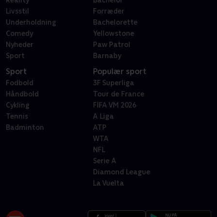
Reality
Bachelor
Livsstil
Forræder
Underholdning
Bachelorette
Comedy
Yellowstone
Nyheder
Paw Patrol
Sport
Barnaby
Sport
Populær sport
Fodbold
3F Superliga
Håndbold
Tour de France
Cykling
FIFA VM 2026
Tennis
A Liga
Badminton
ATP
WTA
NFL
Serie A
Diamond League
La Vuelta