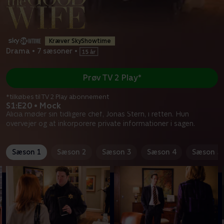
Kræver SkyShowtime
Drama
•
7 sæsoner
•
Prøv TV 2 Play*
*tilkøbes til TV 2 Play abonnement
S1:E20 • Mock
Alicia møder sin tidligere chef, Jonas Stern, i retten. Hun
overvejer og at inkorporere private informationer i sagen.
Sæson 1
Sæson 2
Sæson 3
Sæson 4
Sæson 5