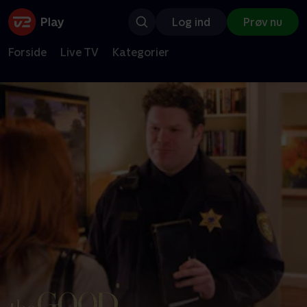
Log ind
Prøv nu
Forside
Live TV
Kategorier