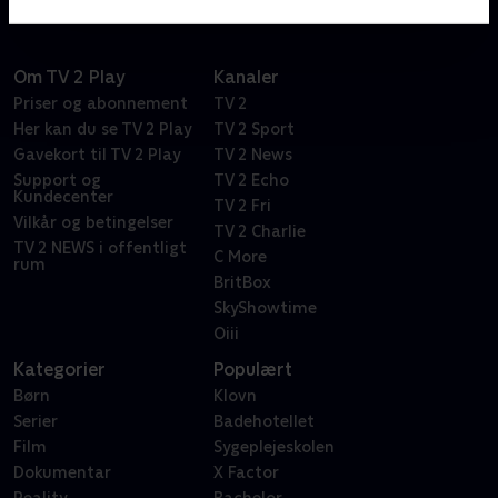
Om TV 2 Play
Kanaler
Priser og abonnement
TV 2
Her kan du se TV 2 Play
TV 2 Sport
Gavekort til TV 2 Play
TV 2 News
Support og
TV 2 Echo
Kundecenter
TV 2 Fri
Vilkår og betingelser
TV 2 Charlie
TV 2 NEWS i offentligt
C More
rum
BritBox
SkyShowtime
Oiii
Kategorier
Populært
Børn
Klovn
Serier
Badehotellet
Film
Sygeplejeskolen
Dokumentar
X Factor